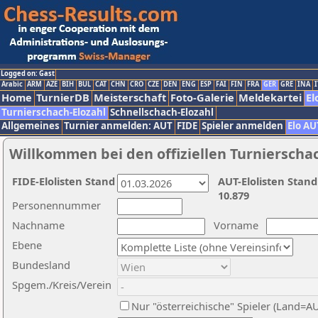
Logged on: Gast
Arabic
ARM
AZE
BIH
BUL
CAT
CHN
CRO
CZE
DEN
ENG
ESP
FAI
FIN
FRA
GER
GRE
INA
I
Home
TurnierDB
Meisterschaft
Foto-Galerie
Meldekartei
El
Turnierschach-Elozahl
Schnellschach-Elozahl
Allgemeines
Turnier anmelden: AUT
FIDE
Spieler anmelden
Elo AU
Willkommen bei den offiziellen Turnierscha
FIDE-Elolisten Stand
AUT-Elolisten Stand
10.879
Personennummer
Nachname
Vorname
Ebene
Bundesland
Spgem./Kreis/Verein
Nur "österreichische" Spieler (Land=A