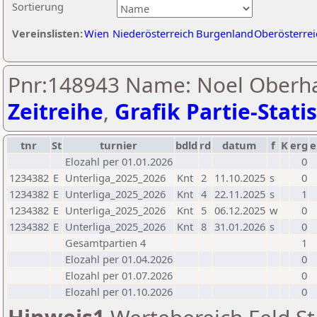
Sortierung
Vereinslisten:
Wien
Niederösterreich
Burgenland
Oberösterrei
Pnr:148943 Name: Noel Oberha
Zeitreihe
,
Grafik Partie-Statis
tnr
St
turnier
bdld
rd
datum
f
K
erg
e
Elozahl per 01.01.2026
0
1234382
E
Unterliga_2025_2026
Knt
2
11.10.2025
s
0
1234382
E
Unterliga_2025_2026
Knt
4
22.11.2025
s
1
1234382
E
Unterliga_2025_2026
Knt
5
06.12.2025
w
0
1234382
E
Unterliga_2025_2026
Knt
8
31.01.2026
s
0
Gesamtpartien 4
1
Elozahl per 01.04.2026
0
Elozahl per 01.07.2026
0
Elozahl per 01.10.2026
0