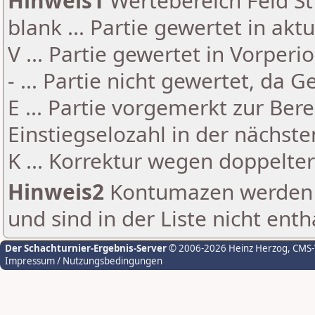
Hinweis1
Wertebereich Feld St 
blank ... Partie gewertet in akt
V ... Partie gewertet in Vorperi
- ... Partie nicht gewertet, da 
E ... Partie vorgemerkt zur Be
Einstiegselozahl in der nächst
K ... Korrektur wegen doppelt
Hinweis2
Kontumazen werden g
und sind in der Liste nicht enth
Der Schachturnier-Ergebnis-Server
© 2006-2026 Heinz Herzog
, CMS
Impressum / Nutzungsbedingungen