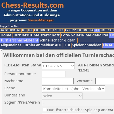
Logged on: Gast
Arabic
ARM
AZE
BIH
BUL
CAT
CHN
CRO
CZE
DEN
ENG
ESP
FAI
FIN
FRA
GER
GRE
INA
I
Home
TurnierDB
Meisterschaft
Foto-Galerie
Meldekartei
El
Turnierschach-Elozahl
Schnellschach-Elozahl
Allgemeines
Turnier anmelden: AUT
FIDE
Spieler anmelden
Elo AU
Willkommen bei den offiziellen Turnierscha
FIDE-Elolisten Stand
AUT-Elolisten Stand
13.945
Personennummer
Nachname
Vorname
Ebene
Bundesland
Spgem./Kreis/Verein
Nur "österreichische" Spieler (Land=A