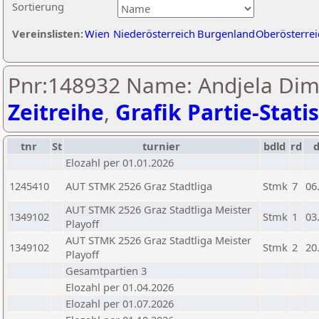
Sortierung
Vereinslisten:
Wien
Niederösterreich
Burgenland
Oberösterrei
Pnr:148932 Name: Andjela Dimit
Zeitreihe
,
Grafik Partie-Statis
tnr
St
turnier
bdld
rd
Elozahl per 01.01.2026
1245410
AUT STMK 2526 Graz Stadtliga
Stmk
7
06
AUT STMK 2526 Graz Stadtliga Meister
1349102
Stmk
1
03
Playoff
AUT STMK 2526 Graz Stadtliga Meister
1349102
Stmk
2
20
Playoff
Gesamtpartien 3
Elozahl per 01.04.2026
Elozahl per 01.07.2026