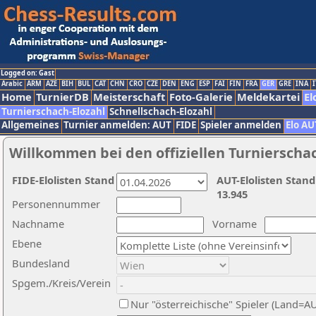
Logged on: Gast
Arabic
ARM
AZE
BIH
BUL
CAT
CHN
CRO
CZE
DEN
ENG
ESP
FAI
FIN
FRA
GER
GRE
INA
I
Home
TurnierDB
Meisterschaft
Foto-Galerie
Meldekartei
El
Turnierschach-Elozahl
Schnellschach-Elozahl
Allgemeines
Turnier anmelden: AUT
FIDE
Spieler anmelden
Elo AU
Willkommen bei den offiziellen Turnierscha
FIDE-Elolisten Stand
AUT-Elolisten Stand
13.945
Personennummer
Nachname
Vorname
Ebene
Bundesland
Spgem./Kreis/Verein
Nur "österreichische" Spieler (Land=A