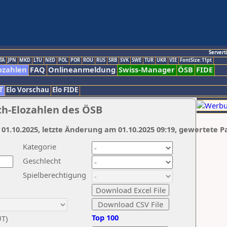
Servert
TA
JPN
MKD
LTU
NED
POL
POR
ROU
RUS
SRB
SVK
SWE
TUR
UKR
VIE
FontSize:11pt
ozahlen
FAQ
Onlineanmeldung
Swiss-Manager
ÖSB
FIDE
T
Elo Vorschau
Elo FIDE
ch-Elozahlen des ÖSB
 01.10.2025, letzte Änderung am 01.10.2025 09:19, gewertete P
Kategorie
Geschlecht
Spielberechtigung
Top 100
UT)