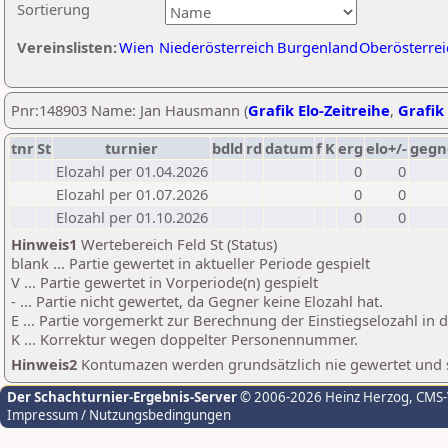
Sortierung
Vereinslisten:
Wien
Niederösterreich
Burgenland
Oberösterrei
Pnr:148903 Name: Jan Hausmann (
Grafik Elo-Zeitreihe
,
Grafik 
tnr
St
turnier
bdld
rd
datum
f
K
erg
elo+/-
gegn
Elozahl per 01.04.2026
0
0
Elozahl per 01.07.2026
0
0
Elozahl per 01.10.2026
0
0
Hinweis1
Wertebereich Feld St (Status)
blank ... Partie gewertet in aktueller Periode gespielt
V ... Partie gewertet in Vorperiode(n) gespielt
- ... Partie nicht gewertet, da Gegner keine Elozahl hat.
E ... Partie vorgemerkt zur Berechnung der Einstiegselozahl in
K ... Korrektur wegen doppelter Personennummer.
Hinweis2
Kontumazen werden grundsätzlich nie gewertet und sin
Der Schachturnier-Ergebnis-Server
© 2006-2026 Heinz Herzog
, CMS
Impressum / Nutzungsbedingungen