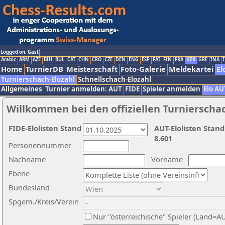
Logged on: Gast
Arabic
ARM
AZE
BIH
BUL
CAT
CHN
CRO
CZE
DEN
ENG
ESP
FAI
FIN
FRA
GER
GRE
INA
I
Home
TurnierDB
Meisterschaft
Foto-Galerie
Meldekartei
El
Turnierschach-Elozahl
Schnellschach-Elozahl
Allgemeines
Turnier anmelden: AUT
FIDE
Spieler anmelden
Elo AU
Willkommen bei den offiziellen Turnierscha
FIDE-Elolisten Stand
AUT-Elolisten Stand
8.601
Personennummer
Nachname
Vorname
Ebene
Bundesland
Spgem./Kreis/Verein
Nur "österreichische" Spieler (Land=A