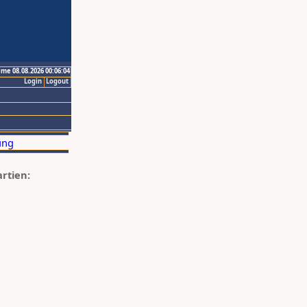
ime 08.08.2026 00:06:04
Login
Logout
artien: