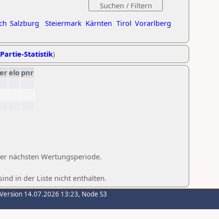
ch
Salzburg
Steiermark
Kärnten
Tirol
Vorarlberg
Partie-Statistik
)
er
elo
pnr
 der nächsten Wertungsperiode.
d in der Liste nicht enthalten.
-Version 14.07.2026 13:23, Node S3