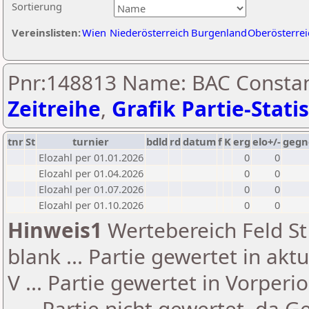
Sortierung
Vereinslisten:
Wien
Niederösterreich
Burgenland
Oberösterrei
Pnr:148813 Name: BAC Constant
Zeitreihe
,
Grafik Partie-Statis
tnr
St
turnier
bdld
rd
datum
f
K
erg
elo+/-
gegn
Elozahl per 01.01.2026
0
0
Elozahl per 01.04.2026
0
0
Elozahl per 01.07.2026
0
0
Elozahl per 01.10.2026
0
0
Hinweis1
Wertebereich Feld St 
blank ... Partie gewertet in akt
V ... Partie gewertet in Vorperi
- ... Partie nicht gewertet, da 