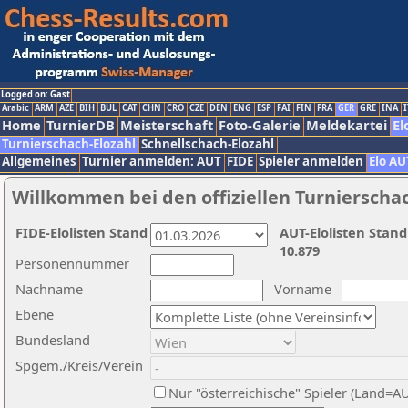
Logged on: Gast
Arabic
ARM
AZE
BIH
BUL
CAT
CHN
CRO
CZE
DEN
ENG
ESP
FAI
FIN
FRA
GER
GRE
INA
I
Home
TurnierDB
Meisterschaft
Foto-Galerie
Meldekartei
El
Turnierschach-Elozahl
Schnellschach-Elozahl
Allgemeines
Turnier anmelden: AUT
FIDE
Spieler anmelden
Elo AU
Willkommen bei den offiziellen Turnierscha
FIDE-Elolisten Stand
AUT-Elolisten Stand
10.879
Personennummer
Nachname
Vorname
Ebene
Bundesland
Spgem./Kreis/Verein
Nur "österreichische" Spieler (Land=A