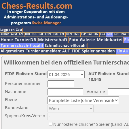
Logged on: Gast
Arabic
ARM
AZE
BIH
BUL
CAT
CHN
CRO
CZE
DEN
ENG
ESP
FAI
FIN
FRA
GER
GRE
INA
I
Home
TurnierDB
Meisterschaft
Foto-Galerie
Meldekartei
El
Turnierschach-Elozahl
Schnellschach-Elozahl
Allgemeines
Turnier anmelden: AUT
FIDE
Spieler anmelden
Elo AU
Willkommen bei den offiziellen Turnierscha
FIDE-Elolisten Stand
AUT-Elolisten Stand
13.945
Personennummer
Nachname
Vorname
Ebene
Bundesland
Spgem./Kreis/Verein
Nur "österreichische" Spieler (Land=A