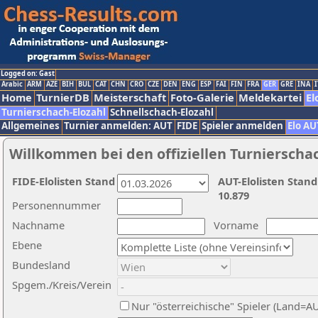
Logged on: Gast
Arabic
ARM
AZE
BIH
BUL
CAT
CHN
CRO
CZE
DEN
ENG
ESP
FAI
FIN
FRA
GER
GRE
INA
I
Home
TurnierDB
Meisterschaft
Foto-Galerie
Meldekartei
El
Turnierschach-Elozahl
Schnellschach-Elozahl
Allgemeines
Turnier anmelden: AUT
FIDE
Spieler anmelden
Elo AU
Willkommen bei den offiziellen Turnierscha
FIDE-Elolisten Stand
AUT-Elolisten Stand
10.879
Personennummer
Nachname
Vorname
Ebene
Bundesland
Spgem./Kreis/Verein
Nur "österreichische" Spieler (Land=A