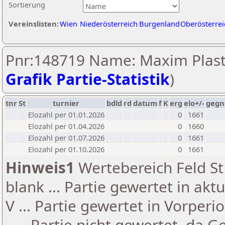
Sortierung
Vereinslisten:
Wien
Niederösterreich
Burgenland
Oberösterrei
Pnr:148719 Name: Maxim Plasti
Grafik Partie-Statistik
)
tnr
St
turnier
bdld
rd
datum
f
K
erg
elo+/-
gegn
Elozahl per 01.01.2026
0
1661
Elozahl per 01.04.2026
0
1660
Elozahl per 01.07.2026
0
1661
Elozahl per 01.10.2026
0
1661
Hinweis1
Wertebereich Feld St 
blank ... Partie gewertet in akt
V ... Partie gewertet in Vorperi
- ... Partie nicht gewertet, da 