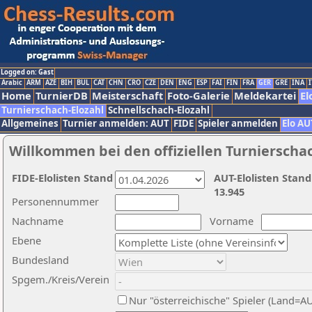
Logged on: Gast
Arabic
ARM
AZE
BIH
BUL
CAT
CHN
CRO
CZE
DEN
ENG
ESP
FAI
FIN
FRA
GER
GRE
INA
I
Home
TurnierDB
Meisterschaft
Foto-Galerie
Meldekartei
El
Turnierschach-Elozahl
Schnellschach-Elozahl
Allgemeines
Turnier anmelden: AUT
FIDE
Spieler anmelden
Elo AU
Willkommen bei den offiziellen Turnierscha
FIDE-Elolisten Stand
AUT-Elolisten Stand
13.945
Personennummer
Nachname
Vorname
Ebene
Bundesland
Spgem./Kreis/Verein
Nur "österreichische" Spieler (Land=A