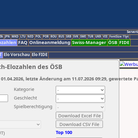
Servert
TA
JPN
MKD
LTU
NED
POL
POR
ROU
RUS
SRB
SVK
SWE
TUR
UKR
VIE
FontSize:11pt
ozahlen
FAQ
Onlineanmeldung
Swiss-Manager
ÖSB
FIDE
T
Elo Vorschau
Elo FIDE
ch-Elozahlen des ÖSB
 01.04.2026, letzte Änderung am 11.07.2026 09:29, gewertete P
Kategorie
Geschlecht
Spielberechtigung
Top 100
UT)