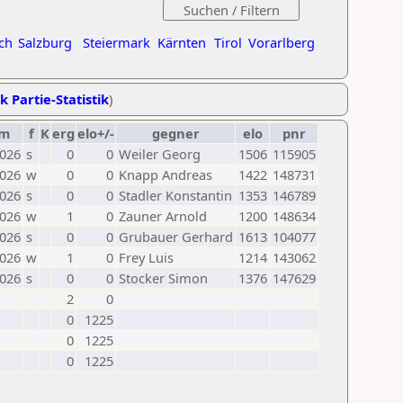
ch
Salzburg
Steiermark
Kärnten
Tirol
Vorarlberg
k Partie-Statistik
)
um
f
K
erg
elo+/-
gegner
elo
pnr
2026
s
0
0
Weiler Georg
1506
115905
2026
w
0
0
Knapp Andreas
1422
148731
2026
s
0
0
Stadler Konstantin
1353
146789
2026
w
1
0
Zauner Arnold
1200
148634
2026
s
0
0
Grubauer Gerhard
1613
104077
2026
w
1
0
Frey Luis
1214
143062
2026
s
0
0
Stocker Simon
1376
147629
2
0
0
1225
0
1225
0
1225