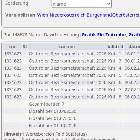
Sortierung
Vereinslisten:
Wien
Niederösterreich
Burgenland
Oberösterrei
Pnr:148673 Name: David Loeschnig (
Grafik Elo-Zeitreihe
,
Grafi
tnr
St
turnier
bdld
rd
dat
1331623
Osttiroler Bezirksmeisterschaft 2026
Knt
1
16.01.
1331623
Osttiroler Bezirksmeisterschaft 2026
Knt
3
30.01.
1331623
Osttiroler Bezirksmeisterschaft 2026
Knt
4
06.02.
1331623
Osttiroler Bezirksmeisterschaft 2026
Knt
5
13.02.
1331623
Osttiroler Bezirksmeisterschaft 2026
Knt
6
20.02.
1331623
Osttiroler Bezirksmeisterschaft 2026
Knt
7
27.02.
1331623
Osttiroler Bezirksmeisterschaft 2026
Knt
8
06.03.
Gesamtpartien 7
Elozahl per 01.04.2026
Elozahl per 01.07.2026
Elozahl per 01.10.2026
Hinweis1
Wertebereich Feld St (Status)
blank ... Partie gewertet in aktueller Periode gespielt