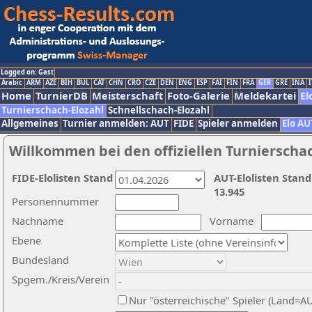
Logged on: Gast
Arabic
ARM
AZE
BIH
BUL
CAT
CHN
CRO
CZE
DEN
ENG
ESP
FAI
FIN
FRA
GER
GRE
INA
I
Home
TurnierDB
Meisterschaft
Foto-Galerie
Meldekartei
El
Turnierschach-Elozahl
Schnellschach-Elozahl
Allgemeines
Turnier anmelden: AUT
FIDE
Spieler anmelden
Elo AU
Willkommen bei den offiziellen Turnierscha
FIDE-Elolisten Stand
AUT-Elolisten Stand
13.945
Personennummer
Nachname
Vorname
Ebene
Bundesland
Spgem./Kreis/Verein
Nur "österreichische" Spieler (Land=A