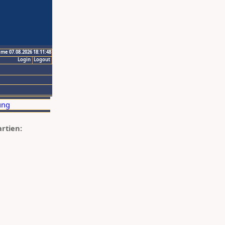
ime 07.08.2026 18:11:48
Login
Logout
artien: