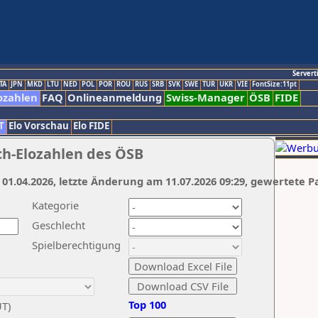
Servert
TA
JPN
MKD
LTU
NED
POL
POR
ROU
RUS
SRB
SVK
SWE
TUR
UKR
VIE
FontSize:11pt
ozahlen
FAQ
Onlineanmeldung
Swiss-Manager
ÖSB
FIDE
T
Elo Vorschau
Elo FIDE
ch-Elozahlen des ÖSB
 01.04.2026, letzte Änderung am 11.07.2026 09:29, gewertete P
Kategorie
Geschlecht
Spielberechtigung
Top 100
UT)