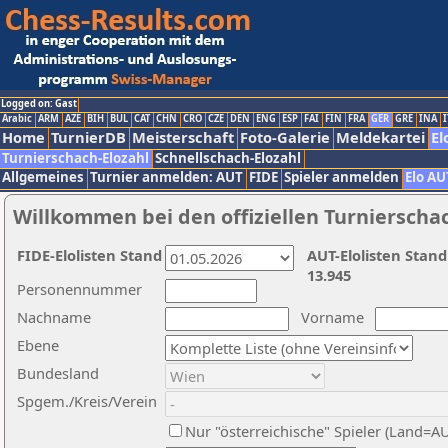
Logged on: Gast
Arabic
ARM
AZE
BIH
BUL
CAT
CHN
CRO
CZE
DEN
ENG
ESP
FAI
FIN
FRA
GER
GRE
INA
I
Home
TurnierDB
Meisterschaft
Foto-Galerie
Meldekartei
El
Turnierschach-Elozahl
Schnellschach-Elozahl
Allgemeines
Turnier anmelden: AUT
FIDE
Spieler anmelden
Elo AU
Willkommen bei den offiziellen Turnierscha
FIDE-Elolisten Stand
AUT-Elolisten Stand
13.945
Personennummer
Nachname
Vorname
Ebene
Bundesland
Spgem./Kreis/Verein
Nur "österreichische" Spieler (Land=A