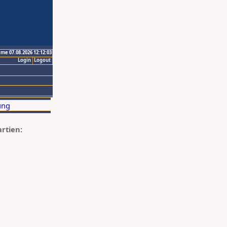
ime 07.08.2026 12:12:03
Login
Logout
artien: