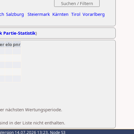
ch
Salzburg
Steiermark
Kärnten
Tirol
Vorarlberg
k Partie-Statistik
)
er
elo
pnr
 der nächsten Wertungsperiode.
d in der Liste nicht enthalten.
-Version 14.07.2026 13:23, Node S3