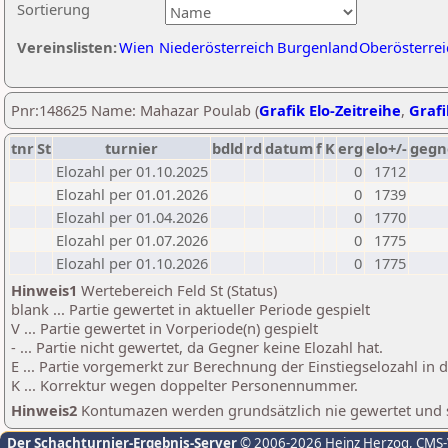
Sortierung
Vereinslisten:
Wien
Niederösterreich
Burgenland
Oberösterrei
Pnr:148625 Name: Mahazar Poulab (
Grafik Elo-Zeitreihe
,
Grafi
tnr
St
turnier
bdld
rd
datum
f
K
erg
elo+/-
gegn
Elozahl per 01.10.2025
0
1712
Elozahl per 01.01.2026
0
1739
Elozahl per 01.04.2026
0
1770
Elozahl per 01.07.2026
0
1775
Elozahl per 01.10.2026
0
1775
Hinweis1
Wertebereich Feld St (Status)
blank ... Partie gewertet in aktueller Periode gespielt
V ... Partie gewertet in Vorperiode(n) gespielt
- ... Partie nicht gewertet, da Gegner keine Elozahl hat.
E ... Partie vorgemerkt zur Berechnung der Einstiegselozahl in
K ... Korrektur wegen doppelter Personennummer.
Hinweis2
Kontumazen werden grundsätzlich nie gewertet und sin
Der Schachturnier-Ergebnis-Server
© 2006-2026 Heinz Herzog
, CMS