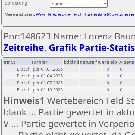
Sortierung
Vereinslisten:
Wien
Niederösterreich
Burgenland
Oberösterrei
Pnr:148623 Name: Lorenz Baum
Zeitreihe
,
Grafik Partie-Statis
tnr
St
turnier
bdld
rd
datum
f
K
erg
elo+/-
gegn
Elozahl per 01.01.2026
0
0
Elozahl per 01.04.2026
0
0
Elozahl per 01.07.2026
0
0
Elozahl per 01.10.2026
0
0
Hinweis1
Wertebereich Feld St 
blank ... Partie gewertet in akt
V ... Partie gewertet in Vorperi
- ... Partie nicht gewertet, da 