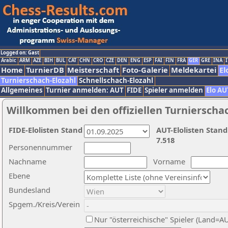
Logged on: Gast
Arabic
ARM
AZE
BIH
BUL
CAT
CHN
CRO
CZE
DEN
ENG
ESP
FAI
FIN
FRA
GER
GRE
INA
I
Home
TurnierDB
Meisterschaft
Foto-Galerie
Meldekartei
El
Turnierschach-Elozahl
Schnellschach-Elozahl
Allgemeines
Turnier anmelden: AUT
FIDE
Spieler anmelden
Elo AU
Willkommen bei den offiziellen Turnierscha
FIDE-Elolisten Stand
AUT-Elolisten Stand
7.518
Personennummer
Nachname
Vorname
Ebene
Bundesland
Spgem./Kreis/Verein
Nur "österreichische" Spieler (Land=A