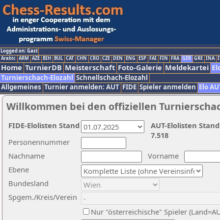
Logged on: Gast
Arabic
ARM
AZE
BIH
BUL
CAT
CHN
CRO
CZE
DEN
ENG
ESP
FAI
FIN
FRA
GER
GRE
INA
I
Home
TurnierDB
Meisterschaft
Foto-Galerie
Meldekartei
El
Turnierschach-Elozahl
Schnellschach-Elozahl
Allgemeines
Turnier anmelden: AUT
FIDE
Spieler anmelden
Elo AU
Willkommen bei den offiziellen Turnierscha
FIDE-Elolisten Stand
AUT-Elolisten Stand
7.518
Personennummer
Nachname
Vorname
Ebene
Bundesland
Spgem./Kreis/Verein
Nur "österreichische" Spieler (Land=A