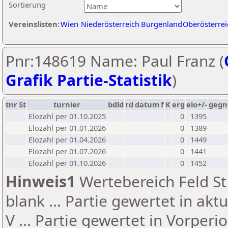
Sortierung
Vereinslisten:
Wien
Niederösterreich
Burgenland
Oberösterrei
Pnr:148619 Name: Paul Franz (
Grafik Partie-Statistik
)
tnr
St
turnier
bdld
rd
datum
f
K
erg
elo+/-
gegn
Elozahl per 01.10.2025
0
1395
Elozahl per 01.01.2026
0
1389
Elozahl per 01.04.2026
0
1449
Elozahl per 01.07.2026
0
1441
Elozahl per 01.10.2026
0
1452
Hinweis1
Wertebereich Feld St 
blank ... Partie gewertet in akt
V ... Partie gewertet in Vorperi