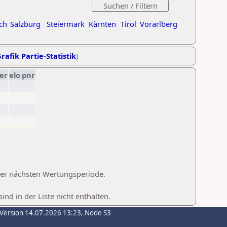
ch
Salzburg
Steiermark
Kärnten
Tirol
Vorarlberg
rafik Partie-Statistik
)
er
elo
pnr
 der nächsten Wertungsperiode.
d in der Liste nicht enthalten.
-Version 14.07.2026 13:23, Node S3