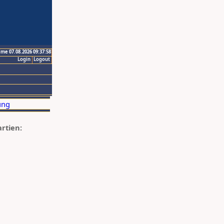
ime 07.08.2026 09:37:58
Login
Logout
artien: