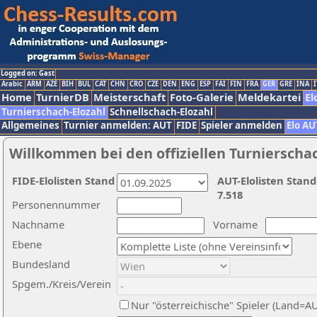
Logged on: Gast
Arabic
ARM
AZE
BIH
BUL
CAT
CHN
CRO
CZE
DEN
ENG
ESP
FAI
FIN
FRA
GER
GRE
INA
I
Home
TurnierDB
Meisterschaft
Foto-Galerie
Meldekartei
El
Turnierschach-Elozahl
Schnellschach-Elozahl
Allgemeines
Turnier anmelden: AUT
FIDE
Spieler anmelden
Elo AU
Willkommen bei den offiziellen Turnierscha
FIDE-Elolisten Stand
AUT-Elolisten Stand
7.518
Personennummer
Nachname
Vorname
Ebene
Bundesland
Spgem./Kreis/Verein
Nur "österreichische" Spieler (Land=A