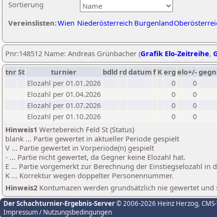
Sortierung
Vereinslisten:
Wien
Niederösterreich
Burgenland
Oberösterrei
Pnr:148512 Name: Andreas Grünbacher (
Grafik Elo-Zeitreihe
,
G
tnr
St
turnier
bdld
rd
datum
f
K
erg
elo+/-
gegn
Elozahl per 01.01.2026
0
0
Elozahl per 01.04.2026
0
0
Elozahl per 01.07.2026
0
0
Elozahl per 01.10.2026
0
0
Hinweis1
Wertebereich Feld St (Status)
blank ... Partie gewertet in aktueller Periode gespielt
V ... Partie gewertet in Vorperiode(n) gespielt
- ... Partie nicht gewertet, da Gegner keine Elozahl hat.
E ... Partie vorgemerkt zur Berechnung der Einstiegselozahl in
K ... Korrektur wegen doppelter Personennummer.
Hinweis2
Kontumazen werden grundsätzlich nie gewertet und sin
Der Schachturnier-Ergebnis-Server
© 2006-2026 Heinz Herzog
, CMS
Impressum / Nutzungsbedingungen