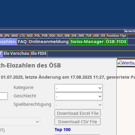
Servert
TA
JPN
MKD
LTU
NED
POL
POR
ROU
RUS
SRB
SVK
SWE
TUR
UKR
VIE
FontSize:11pt
ozahlen
FAQ
Onlineanmeldung
Swiss-Manager
ÖSB
FIDE
T
Elo Vorschau
Elo FIDE
ch-Elozahlen des ÖSB
 01.07.2025, letzte Änderung am 17.08.2025 11:27, gewertete P
Kategorie
Geschlecht
Spielberechtigung
Top 100
UT)