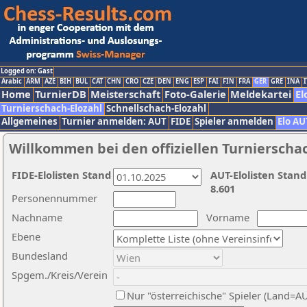
Logged on: Gast
Arabic
ARM
AZE
BIH
BUL
CAT
CHN
CRO
CZE
DEN
ENG
ESP
FAI
FIN
FRA
GER
GRE
INA
I
Home
TurnierDB
Meisterschaft
Foto-Galerie
Meldekartei
El
Turnierschach-Elozahl
Schnellschach-Elozahl
Allgemeines
Turnier anmelden: AUT
FIDE
Spieler anmelden
Elo AU
Willkommen bei den offiziellen Turnierscha
FIDE-Elolisten Stand
AUT-Elolisten Stand
8.601
Personennummer
Nachname
Vorname
Ebene
Bundesland
Spgem./Kreis/Verein
Nur "österreichische" Spieler (Land=A