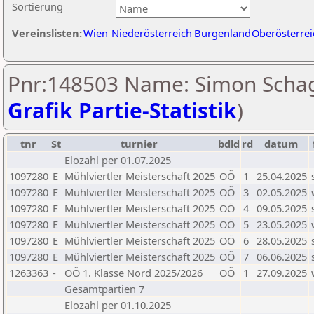
Sortierung
Vereinslisten:
Wien
Niederösterreich
Burgenland
Oberösterrei
Pnr:148503 Name: Simon Schag
Grafik Partie-Statistik
)
tnr
St
turnier
bdld
rd
datum
Elozahl per 01.07.2025
1097280
E
Mühlviertler Meisterschaft 2025
OÖ
1
25.04.2025
1097280
E
Mühlviertler Meisterschaft 2025
OÖ
3
02.05.2025
1097280
E
Mühlviertler Meisterschaft 2025
OÖ
4
09.05.2025
1097280
E
Mühlviertler Meisterschaft 2025
OÖ
5
23.05.2025
1097280
E
Mühlviertler Meisterschaft 2025
OÖ
6
28.05.2025
1097280
E
Mühlviertler Meisterschaft 2025
OÖ
7
06.06.2025
1263363
-
OÖ 1. Klasse Nord 2025/2026
OÖ
1
27.09.2025
Gesamtpartien 7
Elozahl per 01.10.2025