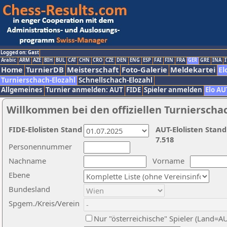
Logged on: Gast
Arabic
ARM
AZE
BIH
BUL
CAT
CHN
CRO
CZE
DEN
ENG
ESP
FAI
FIN
FRA
GER
GRE
INA
I
Home
TurnierDB
Meisterschaft
Foto-Galerie
Meldekartei
El
Turnierschach-Elozahl
Schnellschach-Elozahl
Allgemeines
Turnier anmelden: AUT
FIDE
Spieler anmelden
Elo AU
Willkommen bei den offiziellen Turnierscha
FIDE-Elolisten Stand
AUT-Elolisten Stand
7.518
Personennummer
Nachname
Vorname
Ebene
Bundesland
Spgem./Kreis/Verein
Nur "österreichische" Spieler (Land=A