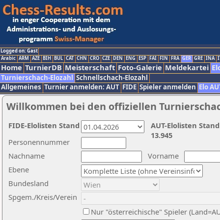
Logged on: Gast
Arabic
ARM
AZE
BIH
BUL
CAT
CHN
CRO
CZE
DEN
ENG
ESP
FAI
FIN
FRA
GER
GRE
INA
I
Home
TurnierDB
Meisterschaft
Foto-Galerie
Meldekartei
El
Turnierschach-Elozahl
Schnellschach-Elozahl
Allgemeines
Turnier anmelden: AUT
FIDE
Spieler anmelden
Elo AU
Willkommen bei den offiziellen Turnierscha
FIDE-Elolisten Stand
AUT-Elolisten Stand
13.945
Personennummer
Nachname
Vorname
Ebene
Bundesland
Spgem./Kreis/Verein
Nur "österreichische" Spieler (Land=A