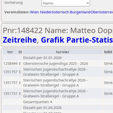
Sortierung
Vereinslisten:
Wien
Niederösterreich
Burgenland
Oberösterrei
Pnr:148422 Name: Matteo Dopp
Zeitreihe
,
Grafik Partie-Statis
tnr
St
turnier
bdld
Elozahl per 01.01.2026
1258494
E
Obersteirische Jugendliga 2025 - 2026
Stmk
Steirischen Jugendschachrallye 2026 -
1351757
E
Stmk
Gratwein-Straßengel - Gruppe A
Steirischen Jugendschachrallye 2026 -
1351757
E
Stmk
Gratwein-Straßengel - Gruppe A
Steirischen Jugendschachrallye 2026 -
1351757
E
Stmk
Gratwein-Straßengel - Gruppe A
Gesamtpartien 4
Elozahl per 01.04.2026