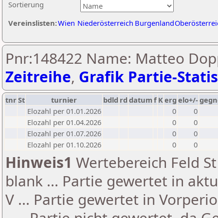
Sortierung
Vereinslisten:
Wien
Niederösterreich
Burgenland
Oberösterrei
Pnr:148422 Name: Matteo Dopp
Zeitreihe
,
Grafik Partie-Statis
tnr
St
turnier
bdld
rd
datum
f
K
erg
elo+/-
gegn
Elozahl per 01.01.2026
0
0
Elozahl per 01.04.2026
0
0
Elozahl per 01.07.2026
0
0
Elozahl per 01.10.2026
0
0
Hinweis1
Wertebereich Feld St 
blank ... Partie gewertet in akt
V ... Partie gewertet in Vorperi
- ... Partie nicht gewertet, da 