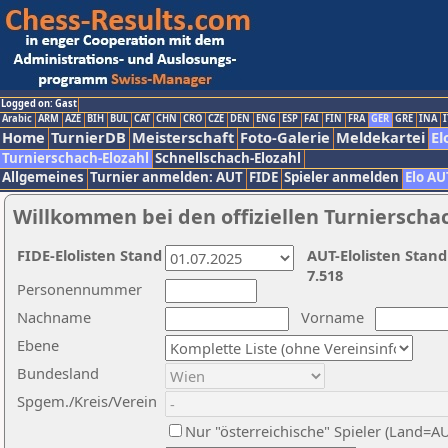
Logged on: Gast
Arabic
ARM
AZE
BIH
BUL
CAT
CHN
CRO
CZE
DEN
ENG
ESP
FAI
FIN
FRA
GER
GRE
INA
I
Home
TurnierDB
Meisterschaft
Foto-Galerie
Meldekartei
El
Turnierschach-Elozahl
Schnellschach-Elozahl
Allgemeines
Turnier anmelden: AUT
FIDE
Spieler anmelden
Elo AU
Willkommen bei den offiziellen Turnierscha
FIDE-Elolisten Stand
AUT-Elolisten Stand
7.518
Personennummer
Nachname
Vorname
Ebene
Bundesland
Spgem./Kreis/Verein
Nur "österreichische" Spieler (Land=A