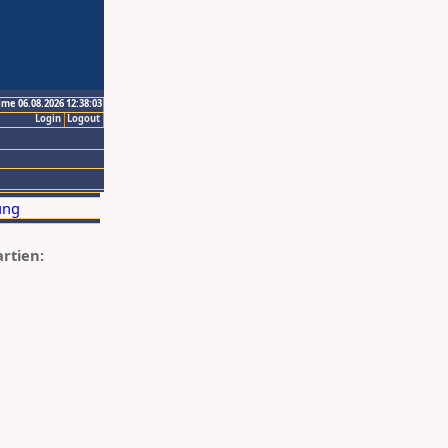
ime 06.08.2026 12:38:03
Login
Logout
artien: