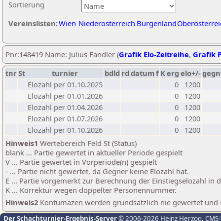
Sortierung
Vereinslisten:
Wien
Niederösterreich
Burgenland
Oberösterrei
Pnr:148419 Name: Julius Fandler (
Grafik Elo-Zeitreihe
,
Grafik P
tnr
St
turnier
bdld
rd
datum
f
K
erg
elo+/-
gegn
Elozahl per 01.10.2025
0
1200
Elozahl per 01.01.2026
0
1200
Elozahl per 01.04.2026
0
1200
Elozahl per 01.07.2026
0
1200
Elozahl per 01.10.2026
0
1200
Hinweis1
Wertebereich Feld St (Status)
blank ... Partie gewertet in aktueller Periode gespielt
V ... Partie gewertet in Vorperiode(n) gespielt
- ... Partie nicht gewertet, da Gegner keine Elozahl hat.
E ... Partie vorgemerkt zur Berechnung der Einstiegselozahl in
K ... Korrektur wegen doppelter Personennummer.
Hinweis2
Kontumazen werden grundsätzlich nie gewertet und sin
Der Schachturnier-Ergebnis-Server
© 2006-2026 Heinz Herzog
, CMS