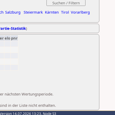
ch
Salzburg
Steiermark
Kärnten
Tirol
Vorarlberg
artie-Statistik
)
er
elo
pnr
 der nächsten Wertungsperiode.
d in der Liste nicht enthalten.
-Version 14.07.2026 13:23, Node S3