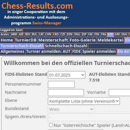
Logged on: Gast
Arabic
ARM
AZE
BIH
BUL
CAT
CHN
CRO
CZE
DEN
ENG
ESP
FAI
FIN
FRA
GER
GRE
INA
I
Home
TurnierDB
Meisterschaft
Foto-Galerie
Meldekartei
El
Turnierschach-Elozahl
Schnellschach-Elozahl
Allgemeines
Turnier anmelden: AUT
FIDE
Spieler anmelden
Elo AU
Willkommen bei den offiziellen Turnierscha
FIDE-Elolisten Stand
AUT-Elolisten Stand
7.518
Personennummer
Nachname
Vorname
Ebene
Bundesland
Spgem./Kreis/Verein
Nur "österreichische" Spieler (Land=A