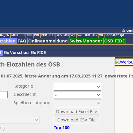
Servert
TA
JPN
MKD
LTU
NED
POL
POR
ROU
RUS
SRB
SVK
SWE
TUR
UKR
VIE
FontSize:11pt
ozahlen
FAQ
Onlineanmeldung
Swiss-Manager
ÖSB
FIDE
T
Elo Vorschau
Elo FIDE
ch-Elozahlen des ÖSB
 01.07.2025, letzte Änderung am 17.08.2025 11:27, gewertete P
Kategorie
Geschlecht
Spielberechtigung
Top 100
UT)