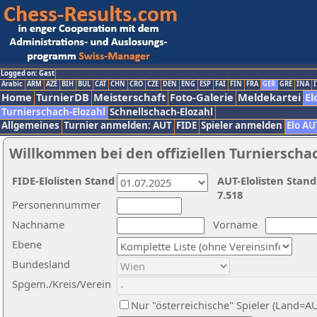
Logged on: Gast
Arabic
ARM
AZE
BIH
BUL
CAT
CHN
CRO
CZE
DEN
ENG
ESP
FAI
FIN
FRA
GER
GRE
INA
I
Home
TurnierDB
Meisterschaft
Foto-Galerie
Meldekartei
El
Turnierschach-Elozahl
Schnellschach-Elozahl
Allgemeines
Turnier anmelden: AUT
FIDE
Spieler anmelden
Elo AU
Willkommen bei den offiziellen Turnierscha
FIDE-Elolisten Stand
AUT-Elolisten Stand
7.518
Personennummer
Nachname
Vorname
Ebene
Bundesland
Spgem./Kreis/Verein
Nur "österreichische" Spieler (Land=A