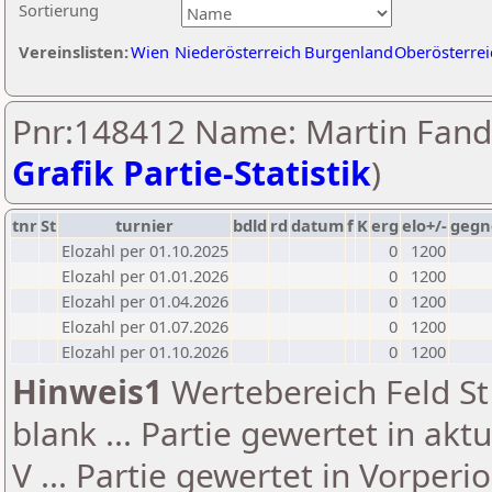
Sortierung
Vereinslisten:
Wien
Niederösterreich
Burgenland
Oberösterrei
Pnr:148412 Name: Martin Fandl
Grafik Partie-Statistik
)
tnr
St
turnier
bdld
rd
datum
f
K
erg
elo+/-
gegn
Elozahl per 01.10.2025
0
1200
Elozahl per 01.01.2026
0
1200
Elozahl per 01.04.2026
0
1200
Elozahl per 01.07.2026
0
1200
Elozahl per 01.10.2026
0
1200
Hinweis1
Wertebereich Feld St 
blank ... Partie gewertet in akt
V ... Partie gewertet in Vorperi