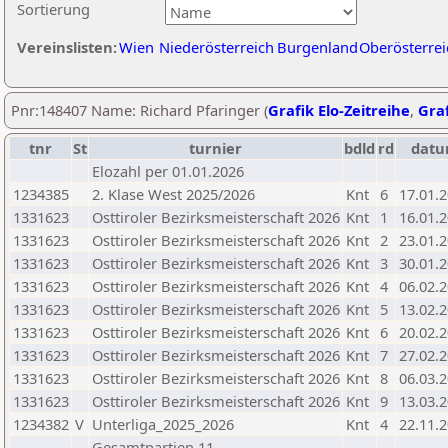
Sortierung
Vereinslisten:
Wien
Niederösterreich
Burgenland
Oberösterrei
Pnr:148407 Name: Richard Pfaringer (
Grafik Elo-Zeitreihe
,
Graf
tnr
St
turnier
bdld
rd
dat
Elozahl per 01.01.2026
1234385
2. Klase West 2025/2026
Knt
6
17.01.
1331623
Osttiroler Bezirksmeisterschaft 2026
Knt
1
16.01.
1331623
Osttiroler Bezirksmeisterschaft 2026
Knt
2
23.01.
1331623
Osttiroler Bezirksmeisterschaft 2026
Knt
3
30.01.
1331623
Osttiroler Bezirksmeisterschaft 2026
Knt
4
06.02.
1331623
Osttiroler Bezirksmeisterschaft 2026
Knt
5
13.02.
1331623
Osttiroler Bezirksmeisterschaft 2026
Knt
6
20.02.
1331623
Osttiroler Bezirksmeisterschaft 2026
Knt
7
27.02.
1331623
Osttiroler Bezirksmeisterschaft 2026
Knt
8
06.03.
1331623
Osttiroler Bezirksmeisterschaft 2026
Knt
9
13.03.
1234382
V
Unterliga_2025_2026
Knt
4
22.11.
Gesamtpartien 11