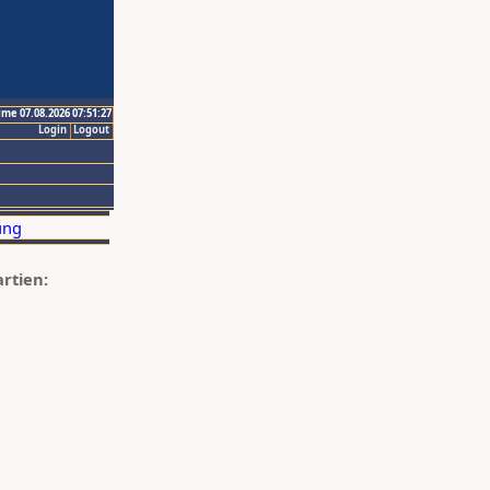
ime 07.08.2026 07:51:27
Login
Logout
artien: