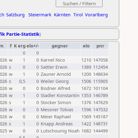
ch
Salzburg
Steiermark
Kärnten
Tirol
Vorarlberg
ik Partie-Statistik
)
um
f
K
erg
elo+/-
gegner
elo
pnr
0
0
2026
w
1
0
Karnel Nico
1210
147058
2026
s
0
0
Sattler Erwin
1389
112454
2026
w
1
0
Zauner Arnold
1200
148634
2026
s
0,5
0
Weiler Georg
1506
115905
2026
w
0
0
Bodner Alfred
1672
101104
2026
w
1
0
Stadler Konstantin
1353
146789
2026
s
1
0
Stocker Simon
1376
147629
2026
w
0
0
Messner Tobias
1596
147532
2026
w
0
0
Meier Raphael
1569
145187
2026
s
1
0
Knapp Andreas
1422
148731
2025
w
0
0
Lutschounig Noah
1682
144499
5,5
0