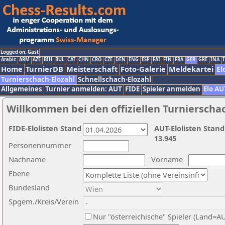
Logged on: Gast
Arabic
ARM
AZE
BIH
BUL
CAT
CHN
CRO
CZE
DEN
ENG
ESP
FAI
FIN
FRA
GER
GRE
INA
I
Home
TurnierDB
Meisterschaft
Foto-Galerie
Meldekartei
El
Turnierschach-Elozahl
Schnellschach-Elozahl
Allgemeines
Turnier anmelden: AUT
FIDE
Spieler anmelden
Elo AU
Willkommen bei den offiziellen Turnierscha
FIDE-Elolisten Stand
AUT-Elolisten Stand
13.945
Personennummer
Nachname
Vorname
Ebene
Bundesland
Spgem./Kreis/Verein
Nur "österreichische" Spieler (Land=A