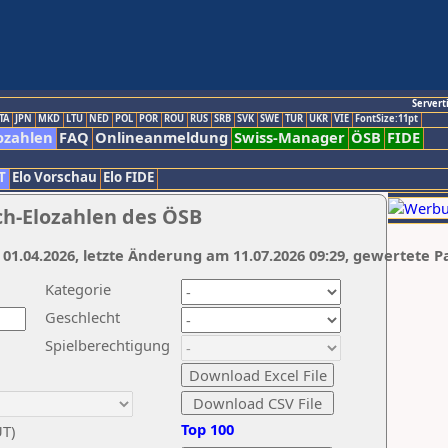
Servert
TA
JPN
MKD
LTU
NED
POL
POR
ROU
RUS
SRB
SVK
SWE
TUR
UKR
VIE
FontSize:11pt
ozahlen
FAQ
Onlineanmeldung
Swiss-Manager
ÖSB
FIDE
T
Elo Vorschau
Elo FIDE
ch-Elozahlen des ÖSB
 01.04.2026, letzte Änderung am 11.07.2026 09:29, gewertete P
Kategorie
Geschlecht
Spielberechtigung
Top 100
UT)