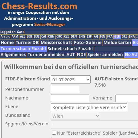
Logged on: Gast
Arabic
ARM
AZE
BIH
BUL
CAT
CHN
CRO
CZE
DEN
ENG
ESP
FAI
FIN
FRA
GER
GRE
INA
I
Home
TurnierDB
Meisterschaft
Foto-Galerie
Meldekartei
El
Turnierschach-Elozahl
Schnellschach-Elozahl
Allgemeines
Turnier anmelden: AUT
FIDE
Spieler anmelden
Elo AU
Willkommen bei den offiziellen Turnierscha
FIDE-Elolisten Stand
AUT-Elolisten Stand
7.518
Personennummer
Nachname
Vorname
Ebene
Bundesland
Spgem./Kreis/Verein
Nur "österreichische" Spieler (Land=A