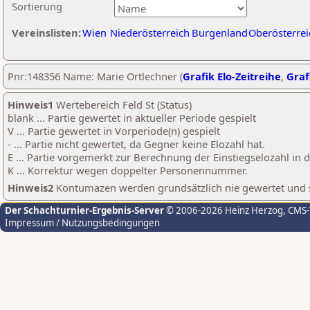
Sortierung
Vereinslisten:
Wien
Niederösterreich
Burgenland
Oberösterrei
Pnr:148356 Name: Marie Ortlechner (
Grafik Elo-Zeitreihe
,
Graf
Hinweis1
Wertebereich Feld St (Status)
blank ... Partie gewertet in aktueller Periode gespielt
V ... Partie gewertet in Vorperiode(n) gespielt
- ... Partie nicht gewertet, da Gegner keine Elozahl hat.
E ... Partie vorgemerkt zur Berechnung der Einstiegselozahl in
K ... Korrektur wegen doppelter Personennummer.
Hinweis2
Kontumazen werden grundsätzlich nie gewertet und sin
Der Schachturnier-Ergebnis-Server
© 2006-2026 Heinz Herzog
, CMS
Impressum / Nutzungsbedingungen