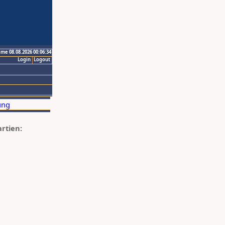
ime 08.08.2026 00:06:34
Login
Logout
artien: