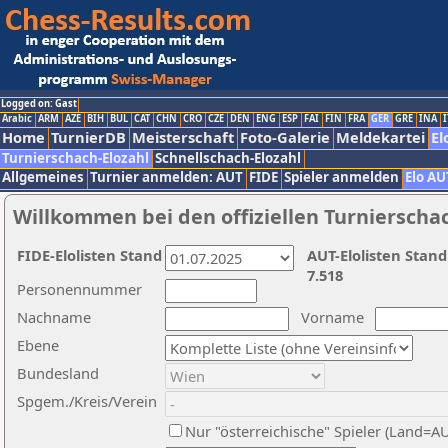
Logged on: Gast
Arabic
ARM
AZE
BIH
BUL
CAT
CHN
CRO
CZE
DEN
ENG
ESP
FAI
FIN
FRA
GER
GRE
INA
I
Home
TurnierDB
Meisterschaft
Foto-Galerie
Meldekartei
El
Turnierschach-Elozahl
Schnellschach-Elozahl
Allgemeines
Turnier anmelden: AUT
FIDE
Spieler anmelden
Elo AU
Willkommen bei den offiziellen Turnierscha
FIDE-Elolisten Stand
AUT-Elolisten Stand
7.518
Personennummer
Nachname
Vorname
Ebene
Bundesland
Spgem./Kreis/Verein
Nur "österreichische" Spieler (Land=A