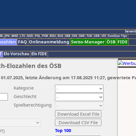
Servert
TA
JPN
MKD
LTU
NED
POL
POR
ROU
RUS
SRB
SVK
SWE
TUR
UKR
VIE
FontSize:11pt
ozahlen
FAQ
Onlineanmeldung
Swiss-Manager
ÖSB
FIDE
T
Elo Vorschau
Elo FIDE
ch-Elozahlen des ÖSB
 01.07.2025, letzte Änderung am 17.08.2025 11:27, gewertete P
Kategorie
Geschlecht
Spielberechtigung
Top 100
UT)