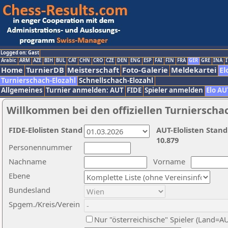
Logged on: Gast
Arabic
ARM
AZE
BIH
BUL
CAT
CHN
CRO
CZE
DEN
ENG
ESP
FAI
FIN
FRA
GER
GRE
INA
I
Home
TurnierDB
Meisterschaft
Foto-Galerie
Meldekartei
El
Turnierschach-Elozahl
Schnellschach-Elozahl
Allgemeines
Turnier anmelden: AUT
FIDE
Spieler anmelden
Elo AU
Willkommen bei den offiziellen Turnierscha
FIDE-Elolisten Stand
AUT-Elolisten Stand
10.879
Personennummer
Nachname
Vorname
Ebene
Bundesland
Spgem./Kreis/Verein
Nur "österreichische" Spieler (Land=A