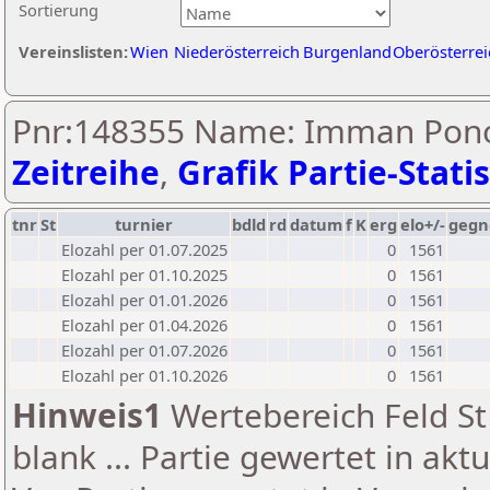
Sortierung
Vereinslisten:
Wien
Niederösterreich
Burgenland
Oberösterrei
Pnr:148355 Name: Imman Pon
Zeitreihe
,
Grafik Partie-Statis
tnr
St
turnier
bdld
rd
datum
f
K
erg
elo+/-
gegn
Elozahl per 01.07.2025
0
1561
Elozahl per 01.10.2025
0
1561
Elozahl per 01.01.2026
0
1561
Elozahl per 01.04.2026
0
1561
Elozahl per 01.07.2026
0
1561
Elozahl per 01.10.2026
0
1561
Hinweis1
Wertebereich Feld St 
blank ... Partie gewertet in akt