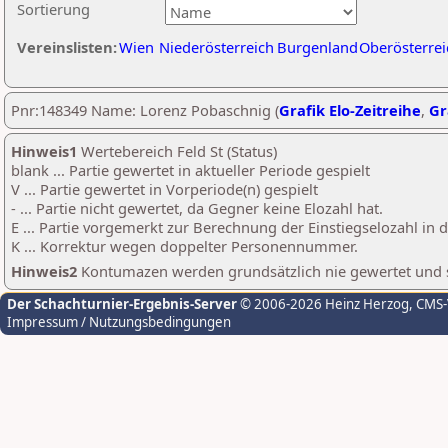
Sortierung
Vereinslisten:
Wien
Niederösterreich
Burgenland
Oberösterrei
Pnr:148349 Name: Lorenz Pobaschnig (
Grafik Elo-Zeitreihe
,
Gr
Hinweis1
Wertebereich Feld St (Status)
blank ... Partie gewertet in aktueller Periode gespielt
V ... Partie gewertet in Vorperiode(n) gespielt
- ... Partie nicht gewertet, da Gegner keine Elozahl hat.
E ... Partie vorgemerkt zur Berechnung der Einstiegselozahl in
K ... Korrektur wegen doppelter Personennummer.
Hinweis2
Kontumazen werden grundsätzlich nie gewertet und sin
Der Schachturnier-Ergebnis-Server
© 2006-2026 Heinz Herzog
, CMS
Impressum / Nutzungsbedingungen