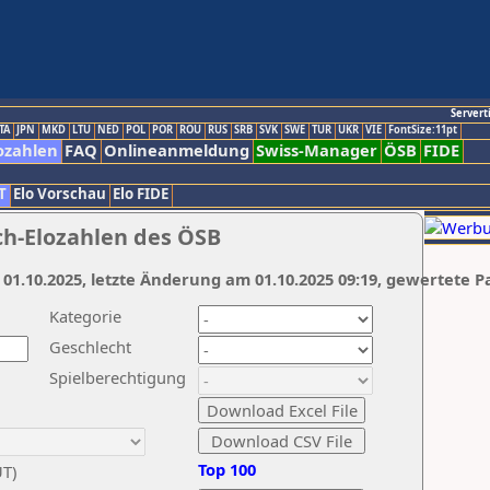
Servert
TA
JPN
MKD
LTU
NED
POL
POR
ROU
RUS
SRB
SVK
SWE
TUR
UKR
VIE
FontSize:11pt
ozahlen
FAQ
Onlineanmeldung
Swiss-Manager
ÖSB
FIDE
T
Elo Vorschau
Elo FIDE
ch-Elozahlen des ÖSB
 01.10.2025, letzte Änderung am 01.10.2025 09:19, gewertete P
Kategorie
Geschlecht
Spielberechtigung
Top 100
UT)