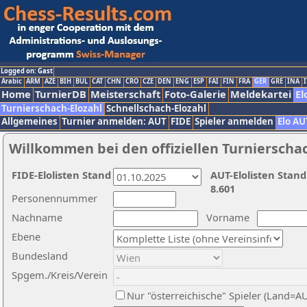
Logged on: Gast
Arabic
ARM
AZE
BIH
BUL
CAT
CHN
CRO
CZE
DEN
ENG
ESP
FAI
FIN
FRA
GER
GRE
INA
I
Home
TurnierDB
Meisterschaft
Foto-Galerie
Meldekartei
El
Turnierschach-Elozahl
Schnellschach-Elozahl
Allgemeines
Turnier anmelden: AUT
FIDE
Spieler anmelden
Elo AU
Willkommen bei den offiziellen Turnierscha
FIDE-Elolisten Stand
AUT-Elolisten Stand
8.601
Personennummer
Nachname
Vorname
Ebene
Bundesland
Spgem./Kreis/Verein
Nur "österreichische" Spieler (Land=A