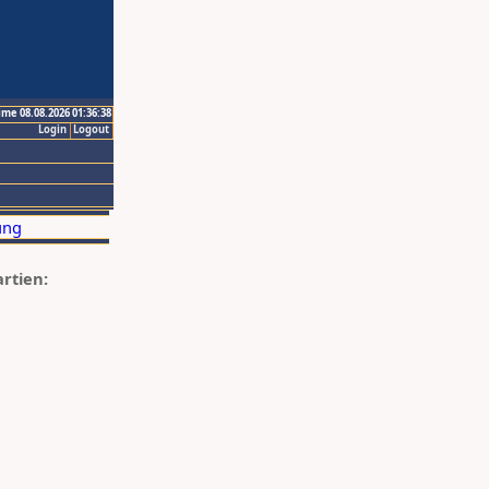
ime 08.08.2026 01:36:38
Login
Logout
artien: