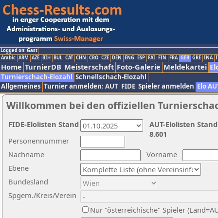
Logged on: Gast
Arabic
ARM
AZE
BIH
BUL
CAT
CHN
CRO
CZE
DEN
ENG
ESP
FAI
FIN
FRA
GER
GRE
INA
I
Home
TurnierDB
Meisterschaft
Foto-Galerie
Meldekartei
El
Turnierschach-Elozahl
Schnellschach-Elozahl
Allgemeines
Turnier anmelden: AUT
FIDE
Spieler anmelden
Elo AU
Willkommen bei den offiziellen Turnierscha
FIDE-Elolisten Stand
AUT-Elolisten Stand
8.601
Personennummer
Nachname
Vorname
Ebene
Bundesland
Spgem./Kreis/Verein
Nur "österreichische" Spieler (Land=A