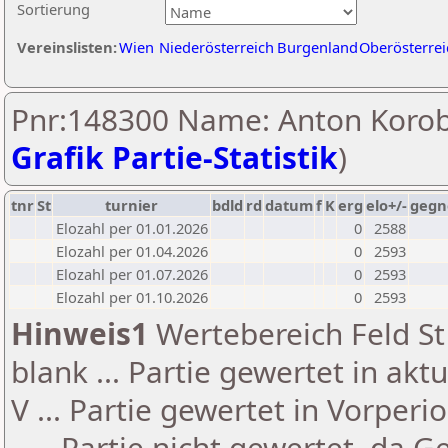
Sortierung
Vereinslisten:
Wien
Niederösterreich
Burgenland
Oberösterrei
Pnr:148300 Name: Anton Korob
Grafik Partie-Statistik
)
tnr
St
turnier
bdld
rd
datum
f
K
erg
elo+/-
gegn
Elozahl per 01.01.2026
0
2588
Elozahl per 01.04.2026
0
2593
Elozahl per 01.07.2026
0
2593
Elozahl per 01.10.2026
0
2593
Hinweis1
Wertebereich Feld St 
blank ... Partie gewertet in akt
V ... Partie gewertet in Vorperi
- ... Partie nicht gewertet, da 