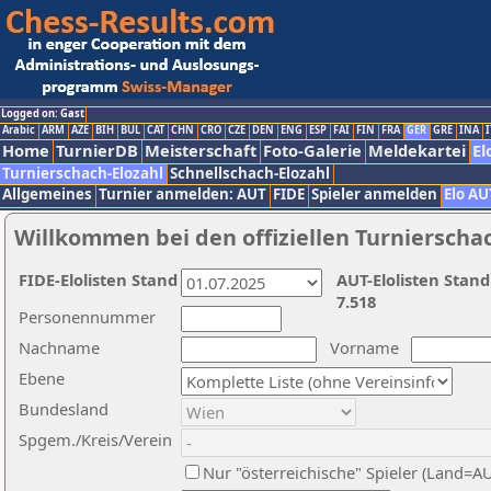
Logged on: Gast
Arabic
ARM
AZE
BIH
BUL
CAT
CHN
CRO
CZE
DEN
ENG
ESP
FAI
FIN
FRA
GER
GRE
INA
I
Home
TurnierDB
Meisterschaft
Foto-Galerie
Meldekartei
El
Turnierschach-Elozahl
Schnellschach-Elozahl
Allgemeines
Turnier anmelden: AUT
FIDE
Spieler anmelden
Elo AU
Willkommen bei den offiziellen Turnierscha
FIDE-Elolisten Stand
AUT-Elolisten Stand
7.518
Personennummer
Nachname
Vorname
Ebene
Bundesland
Spgem./Kreis/Verein
Nur "österreichische" Spieler (Land=A