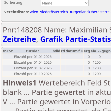
Sortierung
Vereinslisten:
Wien
Niederösterreich
Burgenland
Oberösterrei
Pnr:148208 Name: Maximilian S
Zeitreihe
,
Grafik Partie-Statis
tnr
St
turnier
bdld
rd
datum
f
K
erg
elo+/-
gegn
Elozahl per 01.01.2026
0
0
Elozahl per 01.04.2026
0
1200
Elozahl per 01.07.2026
0
1200
Elozahl per 01.10.2026
0
1200
Hinweis1
Wertebereich Feld St 
blank ... Partie gewertet in akt
V ... Partie gewertet in Vorperi
- ... Partie nicht gewertet, da 