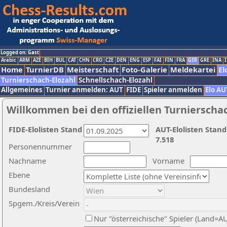
Logged on: Gast
Arabic
ARM
AZE
BIH
BUL
CAT
CHN
CRO
CZE
DEN
ENG
ESP
FAI
FIN
FRA
GER
GRE
INA
I
Home
TurnierDB
Meisterschaft
Foto-Galerie
Meldekartei
El
Turnierschach-Elozahl
Schnellschach-Elozahl
Allgemeines
Turnier anmelden: AUT
FIDE
Spieler anmelden
Elo AU
Willkommen bei den offiziellen Turnierscha
FIDE-Elolisten Stand
AUT-Elolisten Stand
7.518
Personennummer
Nachname
Vorname
Ebene
Bundesland
Spgem./Kreis/Verein
Nur "österreichische" Spieler (Land=A