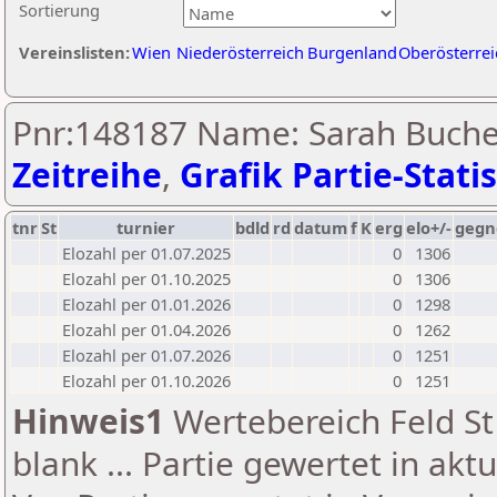
Sortierung
Vereinslisten:
Wien
Niederösterreich
Burgenland
Oberösterrei
Pnr:148187 Name: Sarah Buche
Zeitreihe
,
Grafik Partie-Statis
tnr
St
turnier
bdld
rd
datum
f
K
erg
elo+/-
gegn
Elozahl per 01.07.2025
0
1306
Elozahl per 01.10.2025
0
1306
Elozahl per 01.01.2026
0
1298
Elozahl per 01.04.2026
0
1262
Elozahl per 01.07.2026
0
1251
Elozahl per 01.10.2026
0
1251
Hinweis1
Wertebereich Feld St 
blank ... Partie gewertet in akt