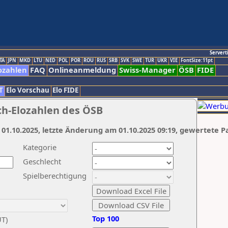
Servert
TA
JPN
MKD
LTU
NED
POL
POR
ROU
RUS
SRB
SVK
SWE
TUR
UKR
VIE
FontSize:11pt
ozahlen
FAQ
Onlineanmeldung
Swiss-Manager
ÖSB
FIDE
T
Elo Vorschau
Elo FIDE
ch-Elozahlen des ÖSB
 01.10.2025, letzte Änderung am 01.10.2025 09:19, gewertete P
Kategorie
Geschlecht
Spielberechtigung
Top 100
UT)