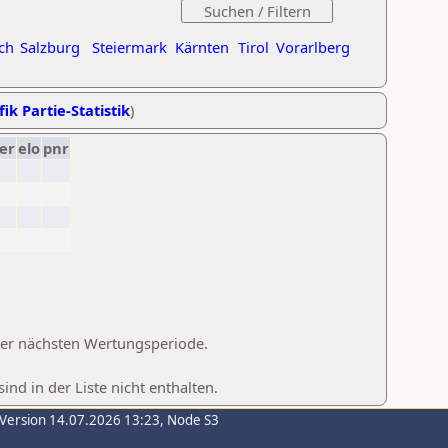
ch
Salzburg
Steiermark
Kärnten
Tirol
Vorarlberg
ik Partie-Statistik
)
er
elo
pnr
 der nächsten Wertungsperiode.
d in der Liste nicht enthalten.
-Version 14.07.2026 13:23, Node S3