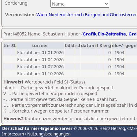
Sortierung
Vereinslisten:
Wien
Niederösterreich
Burgenland
Oberösterrei
Pnr:148052 Name: Sebastian Hübner (
Grafik Elo-Zeitreihe
,
Graf
tnr
St
turnier
bdld
rd
datum
f
K
erg
elo+/-
gegn
Elozahl per 01.01.2026
0
1904
Elozahl per 01.04.2026
0
1904
Elozahl per 01.07.2026
0
1904
Elozahl per 01.10.2026
0
1904
Hinweis1
Wertebereich Feld St (Status)
blank ... Partie gewertet in aktueller Periode gespielt
V ... Partie gewertet in Vorperiode(n) gespielt
- ... Partie nicht gewertet, da Gegner keine Elozahl hat.
E ... Partie vorgemerkt zur Berechnung der Einstiegselozahl in
K ... Korrektur wegen doppelter Personennummer.
Hinweis2
Kontumazen werden grundsätzlich nie gewertet und sin
Der Schachturnier-Ergebnis-Server
© 2006-2026 Heinz Herzog
, CMS
Impressum / Nutzungsbedingungen