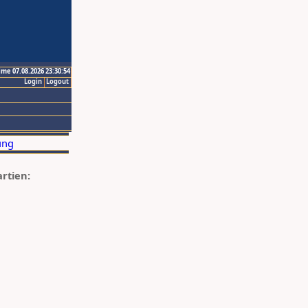
ime 07.08.2026 23:30:54
Login
Logout
artien: