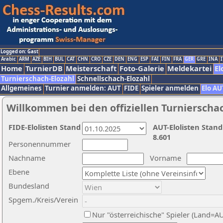
Logged on: Gast
Arabic
ARM
AZE
BIH
BUL
CAT
CHN
CRO
CZE
DEN
ENG
ESP
FAI
FIN
FRA
GER
GRE
INA
I
Home
TurnierDB
Meisterschaft
Foto-Galerie
Meldekartei
El
Turnierschach-Elozahl
Schnellschach-Elozahl
Allgemeines
Turnier anmelden: AUT
FIDE
Spieler anmelden
Elo AU
Willkommen bei den offiziellen Turnierscha
FIDE-Elolisten Stand
AUT-Elolisten Stand
8.601
Personennummer
Nachname
Vorname
Ebene
Bundesland
Spgem./Kreis/Verein
Nur "österreichische" Spieler (Land=A