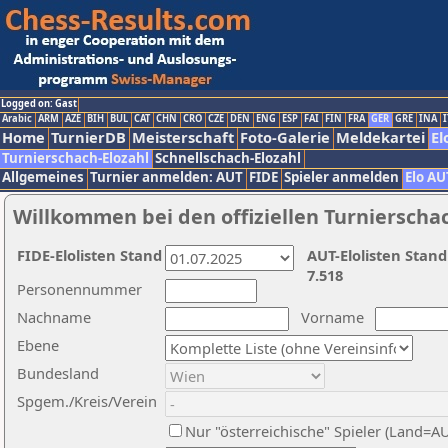
Logged on: Gast
Arabic
ARM
AZE
BIH
BUL
CAT
CHN
CRO
CZE
DEN
ENG
ESP
FAI
FIN
FRA
GER
GRE
INA
I
Home
TurnierDB
Meisterschaft
Foto-Galerie
Meldekartei
El
Turnierschach-Elozahl
Schnellschach-Elozahl
Allgemeines
Turnier anmelden: AUT
FIDE
Spieler anmelden
Elo AU
Willkommen bei den offiziellen Turnierscha
FIDE-Elolisten Stand
AUT-Elolisten Stand
7.518
Personennummer
Nachname
Vorname
Ebene
Bundesland
Spgem./Kreis/Verein
Nur "österreichische" Spieler (Land=A