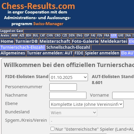
Logged on: Gast
Arabic
ARM
AZE
BIH
BUL
CAT
CHN
CRO
CZE
DEN
ENG
ESP
FAI
FIN
FRA
GER
GRE
INA
I
Home
TurnierDB
Meisterschaft
Foto-Galerie
Meldekartei
El
Turnierschach-Elozahl
Schnellschach-Elozahl
Allgemeines
Turnier anmelden: AUT
FIDE
Spieler anmelden
Elo AU
Willkommen bei den offiziellen Turnierscha
FIDE-Elolisten Stand
AUT-Elolisten Stand
8.601
Personennummer
Nachname
Vorname
Ebene
Bundesland
Spgem./Kreis/Verein
Nur "österreichische" Spieler (Land=A