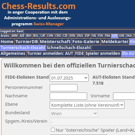
Logged on: Gast
Arabic
ARM
AZE
BIH
BUL
CAT
CHN
CRO
CZE
DEN
ENG
ESP
FAI
FIN
FRA
GER
GRE
INA
I
Home
TurnierDB
Meisterschaft
Foto-Galerie
Meldekartei
El
Turnierschach-Elozahl
Schnellschach-Elozahl
Allgemeines
Turnier anmelden: AUT
FIDE
Spieler anmelden
Elo AU
Willkommen bei den offiziellen Turnierscha
FIDE-Elolisten Stand
AUT-Elolisten Stand
7.518
Personennummer
Nachname
Vorname
Ebene
Bundesland
Spgem./Kreis/Verein
Nur "österreichische" Spieler (Land=A