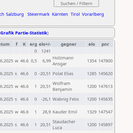
ch
Salzburg
Steiermark
Kärnten
Tirol
Vorarlberg
,
Grafik Partie-Statistik
)
atum
f
K
erg
elo+/-
gegner
elo
pnr
0
1241
Holzmann
06.2025
w
46.6
0,5
6,99
1354
147800
Ansgar
06.2025
s
46.6
0
-20,51
Polat Elias
1285
145620
Wolfram
06.2025
w
46.6
1
20,51
1200
147613
Benjamin
06.2025
s
46.6
0
-26,1
Wabnig Felix
1200
145635
06.2025
w
46.6
1
28,9
Kauder Emil
1329
147547
Staudacher
06.2025
s
46.6
1
20,51
1200
145897
Luca