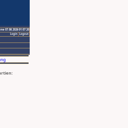
ime 07.08.2026 01:07:20
Login
Logout
artien: