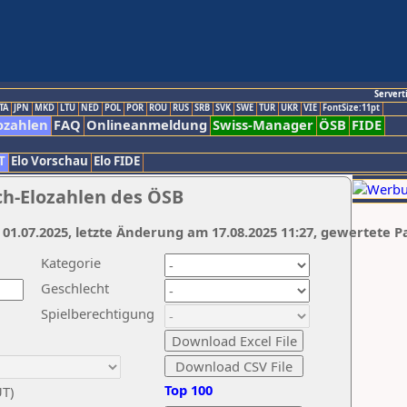
Servert
TA
JPN
MKD
LTU
NED
POL
POR
ROU
RUS
SRB
SVK
SWE
TUR
UKR
VIE
FontSize:11pt
ozahlen
FAQ
Onlineanmeldung
Swiss-Manager
ÖSB
FIDE
T
Elo Vorschau
Elo FIDE
ch-Elozahlen des ÖSB
 01.07.2025, letzte Änderung am 17.08.2025 11:27, gewertete P
Kategorie
Geschlecht
Spielberechtigung
Top 100
UT)