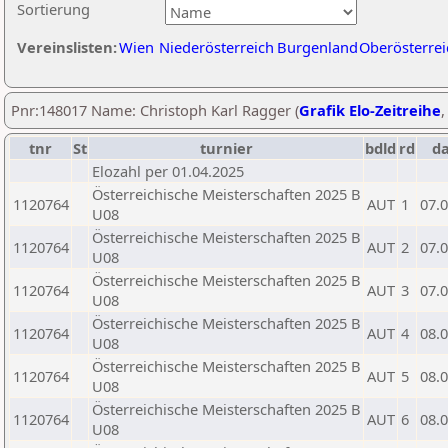
Sortierung
Vereinslisten:
Wien
Niederösterreich
Burgenland
Oberösterrei
Pnr:148017 Name: Christoph Karl Ragger (
Grafik Elo-Zeitreihe
tnr
St
turnier
bdld
rd
d
Elozahl per 01.04.2025
Österreichische Meisterschaften 2025 B
1120764
AUT
1
07.
U08
Österreichische Meisterschaften 2025 B
1120764
AUT
2
07.
U08
Österreichische Meisterschaften 2025 B
1120764
AUT
3
07.
U08
Österreichische Meisterschaften 2025 B
1120764
AUT
4
08.
U08
Österreichische Meisterschaften 2025 B
1120764
AUT
5
08.
U08
Österreichische Meisterschaften 2025 B
1120764
AUT
6
08.
U08