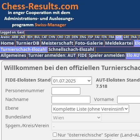
Logged on: Gast
Arabic
ARM
AZE
BIH
BUL
CAT
CHN
CRO
CZE
DEN
ENG
ESP
FAI
FIN
FRA
GER
GRE
INA
I
Home
TurnierDB
Meisterschaft
Foto-Galerie
Meldekartei
El
Turnierschach-Elozahl
Schnellschach-Elozahl
Allgemeines
Turnier anmelden: AUT
FIDE
Spieler anmelden
Elo AU
Willkommen bei den offiziellen Turnierscha
FIDE-Elolisten Stand
AUT-Elolisten Stand
7.518
Personennummer
Nachname
Vorname
Ebene
Bundesland
Spgem./Kreis/Verein
Nur "österreichische" Spieler (Land=A