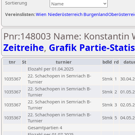
Sortierung
Vereinslisten:
Wien
Niederösterreich
Burgenland
Oberösterrei
Pnr:148003 Name: Konstantin W
Zeitreihe
,
Grafik Partie-Statis
tnr
St
turnier
bdld
rd
dat
Elozahl per 01.04.2025
22. Schachopen in Semriach B-
1035367
Stmk
1
30.04.
Turnier
22. Schachopen in Semriach B-
1035367
Stmk
2
01.05.
Turnier
22. Schachopen in Semriach B-
1035367
Stmk
3
02.05.
Turnier
22. Schachopen in Semriach B-
1035367
Stmk
5
04.05.
Turnier
Gesamtpartien 4
Elozahl per 01.07.2025