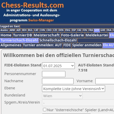
Logged on: Gast
Arabic
ARM
AZE
BIH
BUL
CAT
CHN
CRO
CZE
DEN
ENG
ESP
FAI
FIN
FRA
GER
GRE
INA
I
Home
TurnierDB
Meisterschaft
Foto-Galerie
Meldekartei
El
Turnierschach-Elozahl
Schnellschach-Elozahl
Allgemeines
Turnier anmelden: AUT
FIDE
Spieler anmelden
Elo AU
Willkommen bei den offiziellen Turnierscha
FIDE-Elolisten Stand
AUT-Elolisten Stand
7.518
Personennummer
Nachname
Vorname
Ebene
Bundesland
Spgem./Kreis/Verein
Nur "österreichische" Spieler (Land=A