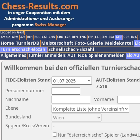
Logged on: Gast
Arabic
ARM
AZE
BIH
BUL
CAT
CHN
CRO
CZE
DEN
ENG
ESP
FAI
FIN
FRA
GER
GRE
INA
I
Home
TurnierDB
Meisterschaft
Foto-Galerie
Meldekartei
El
Turnierschach-Elozahl
Schnellschach-Elozahl
Allgemeines
Turnier anmelden: AUT
FIDE
Spieler anmelden
Elo AU
Willkommen bei den offiziellen Turnierscha
FIDE-Elolisten Stand
AUT-Elolisten Stand
7.518
Personennummer
Nachname
Vorname
Ebene
Bundesland
Spgem./Kreis/Verein
Nur "österreichische" Spieler (Land=A