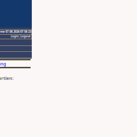
ime 07.08.2026 07:58:23
Login
Logout
artien: