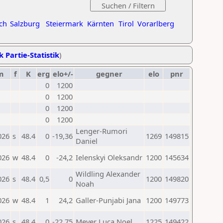
ch
Salzburg
Steiermark
Kärnten
Tirol
Vorarlberg
k Partie-Statistik
)
m
f
K
erg
elo+/-
gegner
elo
pnr
0
1200
0
1200
0
1200
0
1200
Lenger-Rumori
026
s
48.4
0
-19,36
1269
149815
Daniel
026
w
48.4
0
-24,2
Ielenskyi Oleksandr
1200
145634
Wildling Alexander
026
s
48.4
0,5
0
1200
149820
Noah
026
w
48.4
1
24,2
Galler-Punjabi Jana
1200
149773
026
s
48.4
0
-22,75
Meyer Luca Noel
1225
149422