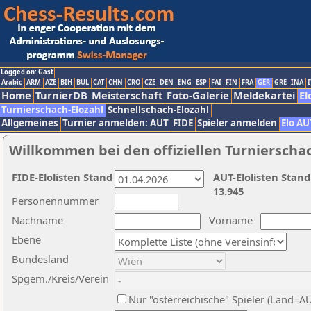
Logged on: Gast
Arabic
ARM
AZE
BIH
BUL
CAT
CHN
CRO
CZE
DEN
ENG
ESP
FAI
FIN
FRA
GER
GRE
INA
I
Home
TurnierDB
Meisterschaft
Foto-Galerie
Meldekartei
El
Turnierschach-Elozahl
Schnellschach-Elozahl
Allgemeines
Turnier anmelden: AUT
FIDE
Spieler anmelden
Elo AU
Willkommen bei den offiziellen Turnierscha
FIDE-Elolisten Stand
AUT-Elolisten Stand
13.945
Personennummer
Nachname
Vorname
Ebene
Bundesland
Spgem./Kreis/Verein
Nur "österreichische" Spieler (Land=A