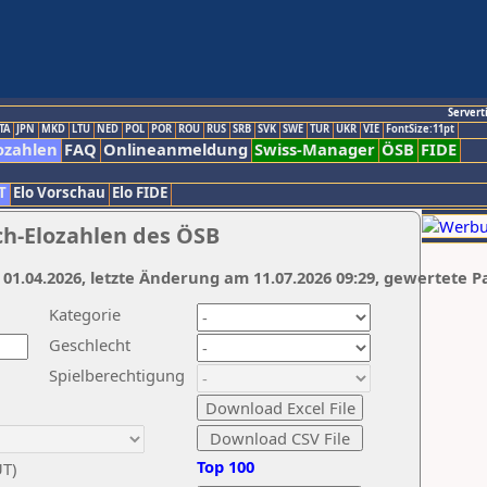
Servert
TA
JPN
MKD
LTU
NED
POL
POR
ROU
RUS
SRB
SVK
SWE
TUR
UKR
VIE
FontSize:11pt
ozahlen
FAQ
Onlineanmeldung
Swiss-Manager
ÖSB
FIDE
T
Elo Vorschau
Elo FIDE
ch-Elozahlen des ÖSB
 01.04.2026, letzte Änderung am 11.07.2026 09:29, gewertete P
Kategorie
Geschlecht
Spielberechtigung
Top 100
UT)