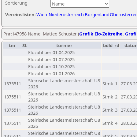
Sortierung
Vereinslisten:
Wien
Niederösterreich
Burgenland
Oberösterrei
Pnr:147958 Name: Matteo Schuster (
Grafik Elo-Zeitreihe
,
Grafi
tnr
St
turnier
bdld
rd
datu
Elozahl per 01.04.2025
Elozahl per 01.07.2025
Elozahl per 01.10.2025
Elozahl per 01.01.2026
Steirische Landesmeisterschaft U8
1375511
Stmk
1
27.03.2
2026
Steirische Landesmeisterschaft U8
1375511
Stmk
2
27.03.2
2026
Steirische Landesmeisterschaft U8
1375511
Stmk
3
27.03.2
2026
Steirische Landesmeisterschaft U8
1375511
Stmk
4
28.03.2
2026
Steirische Landesmeisterschaft U8
1375511
Stmk
5
28.03.2