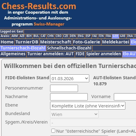
Logged on: Gast
Arabic
ARM
AZE
BIH
BUL
CAT
CHN
CRO
CZE
DEN
ENG
ESP
FAI
FIN
FRA
GER
GRE
INA
I
Home
TurnierDB
Meisterschaft
Foto-Galerie
Meldekartei
El
Turnierschach-Elozahl
Schnellschach-Elozahl
Allgemeines
Turnier anmelden: AUT
FIDE
Spieler anmelden
Elo AU
Willkommen bei den offiziellen Turnierscha
FIDE-Elolisten Stand
AUT-Elolisten Stand
10.879
Personennummer
Nachname
Vorname
Ebene
Bundesland
Spgem./Kreis/Verein
Nur "österreichische" Spieler (Land=A