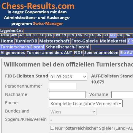
Logged on: Gast
Arabic
ARM
AZE
BIH
BUL
CAT
CHN
CRO
CZE
DEN
ENG
ESP
FAI
FIN
FRA
GER
GRE
INA
I
Home
TurnierDB
Meisterschaft
Foto-Galerie
Meldekartei
El
Turnierschach-Elozahl
Schnellschach-Elozahl
Allgemeines
Turnier anmelden: AUT
FIDE
Spieler anmelden
Elo AU
Willkommen bei den offiziellen Turnierscha
FIDE-Elolisten Stand
AUT-Elolisten Stand
10.879
Personennummer
Nachname
Vorname
Ebene
Bundesland
Spgem./Kreis/Verein
Nur "österreichische" Spieler (Land=A