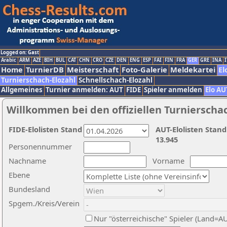
Logged on: Gast
Arabic
ARM
AZE
BIH
BUL
CAT
CHN
CRO
CZE
DEN
ENG
ESP
FAI
FIN
FRA
GER
GRE
INA
I
Home
TurnierDB
Meisterschaft
Foto-Galerie
Meldekartei
El
Turnierschach-Elozahl
Schnellschach-Elozahl
Allgemeines
Turnier anmelden: AUT
FIDE
Spieler anmelden
Elo AU
Willkommen bei den offiziellen Turnierscha
FIDE-Elolisten Stand
AUT-Elolisten Stand
13.945
Personennummer
Nachname
Vorname
Ebene
Bundesland
Spgem./Kreis/Verein
Nur "österreichische" Spieler (Land=A