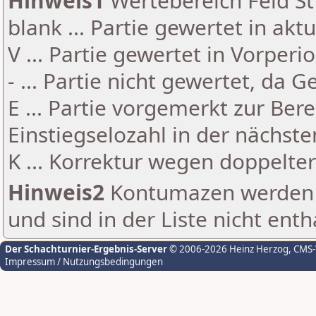
Hinweis1
Wertebereich Feld St 
blank ... Partie gewertet in akt
V ... Partie gewertet in Vorperi
- ... Partie nicht gewertet, da 
E ... Partie vorgemerkt zur Be
Einstiegselozahl in der nächst
K ... Korrektur wegen doppelt
Hinweis2
Kontumazen werden g
und sind in der Liste nicht enth
Der Schachturnier-Ergebnis-Server
© 2006-2026 Heinz Herzog
, CMS
Impressum / Nutzungsbedingungen