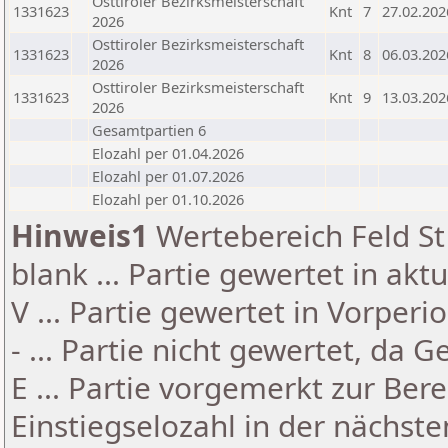
Osttiroler Bezirksmeisterschaft
1331623
Knt
7
27.02.202
2026
Osttiroler Bezirksmeisterschaft
1331623
Knt
8
06.03.202
2026
Osttiroler Bezirksmeisterschaft
1331623
Knt
9
13.03.202
2026
Gesamtpartien 6
Elozahl per 01.04.2026
Elozahl per 01.07.2026
Elozahl per 01.10.2026
Hinweis1
Wertebereich Feld St 
blank ... Partie gewertet in akt
V ... Partie gewertet in Vorperi
- ... Partie nicht gewertet, da 
E ... Partie vorgemerkt zur Be
Einstiegselozahl in der nächst