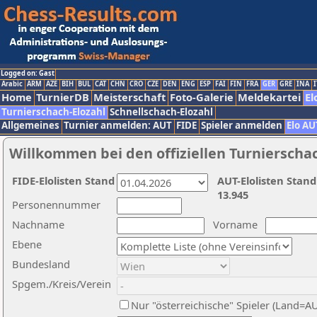
Logged on: Gast
Arabic
ARM
AZE
BIH
BUL
CAT
CHN
CRO
CZE
DEN
ENG
ESP
FAI
FIN
FRA
GER
GRE
INA
I
Home
TurnierDB
Meisterschaft
Foto-Galerie
Meldekartei
El
Turnierschach-Elozahl
Schnellschach-Elozahl
Allgemeines
Turnier anmelden: AUT
FIDE
Spieler anmelden
Elo AU
Willkommen bei den offiziellen Turnierscha
FIDE-Elolisten Stand
AUT-Elolisten Stand
13.945
Personennummer
Nachname
Vorname
Ebene
Bundesland
Spgem./Kreis/Verein
Nur "österreichische" Spieler (Land=A