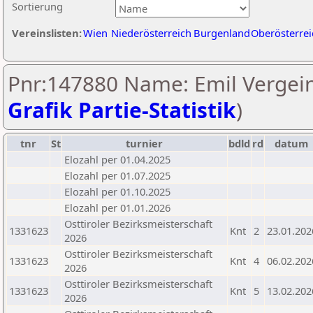
Sortierung
Vereinslisten:
Wien
Niederösterreich
Burgenland
Oberösterrei
Pnr:147880 Name: Emil Vergein
Grafik Partie-Statistik
)
tnr
St
turnier
bdld
rd
datum
Elozahl per 01.04.2025
Elozahl per 01.07.2025
Elozahl per 01.10.2025
Elozahl per 01.01.2026
Osttiroler Bezirksmeisterschaft
1331623
Knt
2
23.01.202
2026
Osttiroler Bezirksmeisterschaft
1331623
Knt
4
06.02.202
2026
Osttiroler Bezirksmeisterschaft
1331623
Knt
5
13.02.202
2026