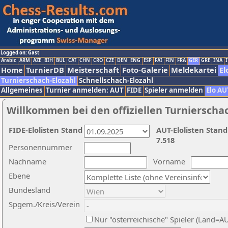
Logged on: Gast
Arabic
ARM
AZE
BIH
BUL
CAT
CHN
CRO
CZE
DEN
ENG
ESP
FAI
FIN
FRA
GER
GRE
INA
I
Home
TurnierDB
Meisterschaft
Foto-Galerie
Meldekartei
El
Turnierschach-Elozahl
Schnellschach-Elozahl
Allgemeines
Turnier anmelden: AUT
FIDE
Spieler anmelden
Elo AU
Willkommen bei den offiziellen Turnierscha
FIDE-Elolisten Stand
AUT-Elolisten Stand
7.518
Personennummer
Nachname
Vorname
Ebene
Bundesland
Spgem./Kreis/Verein
Nur "österreichische" Spieler (Land=A