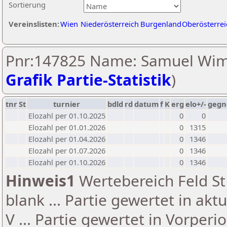
Sortierung
Vereinslisten:
Wien
Niederösterreich
Burgenland
Oberösterrei
Pnr:147825 Name: Samuel Wim
Grafik Partie-Statistik
)
tnr
St
turnier
bdld
rd
datum
f
K
erg
elo+/-
gegn
Elozahl per 01.10.2025
0
0
Elozahl per 01.01.2026
0
1315
Elozahl per 01.04.2026
0
1346
Elozahl per 01.07.2026
0
1346
Elozahl per 01.10.2026
0
1346
Hinweis1
Wertebereich Feld St 
blank ... Partie gewertet in akt
V ... Partie gewertet in Vorperi