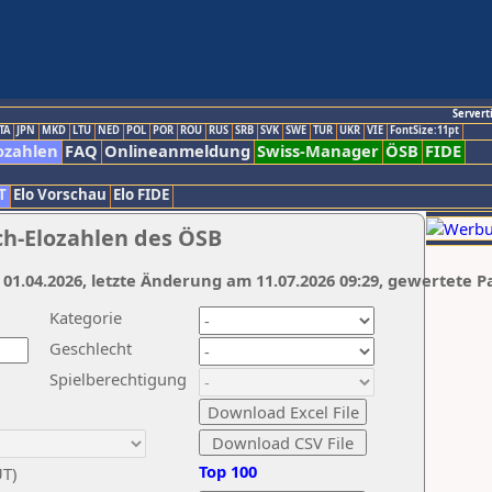
Servert
TA
JPN
MKD
LTU
NED
POL
POR
ROU
RUS
SRB
SVK
SWE
TUR
UKR
VIE
FontSize:11pt
ozahlen
FAQ
Onlineanmeldung
Swiss-Manager
ÖSB
FIDE
T
Elo Vorschau
Elo FIDE
ch-Elozahlen des ÖSB
 01.04.2026, letzte Änderung am 11.07.2026 09:29, gewertete P
Kategorie
Geschlecht
Spielberechtigung
Top 100
UT)