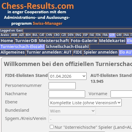
Logged on: Gast
Arabic
ARM
AZE
BIH
BUL
CAT
CHN
CRO
CZE
DEN
ENG
ESP
FAI
FIN
FRA
GER
GRE
INA
I
Home
TurnierDB
Meisterschaft
Foto-Galerie
Meldekartei
El
Turnierschach-Elozahl
Schnellschach-Elozahl
Allgemeines
Turnier anmelden: AUT
FIDE
Spieler anmelden
Elo AU
Willkommen bei den offiziellen Turnierscha
FIDE-Elolisten Stand
AUT-Elolisten Stand
13.945
Personennummer
Nachname
Vorname
Ebene
Bundesland
Spgem./Kreis/Verein
Nur "österreichische" Spieler (Land=A