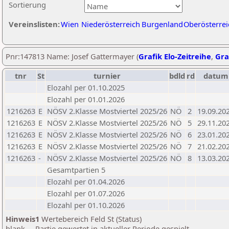
Sortierung
Vereinslisten:
Wien
Niederösterreich
Burgenland
Oberösterrei
Pnr:147813 Name: Josef Gattermayer (
Grafik Elo-Zeitreihe
,
Gra
tnr
St
turnier
bdld
rd
datum
Elozahl per 01.10.2025
Elozahl per 01.01.2026
1216263
E
NÖSV 2.Klasse Mostviertel 2025/26
NÖ
2
19.09.20
1216263
E
NÖSV 2.Klasse Mostviertel 2025/26
NÖ
5
29.11.20
1216263
E
NÖSV 2.Klasse Mostviertel 2025/26
NÖ
6
23.01.20
1216263
E
NÖSV 2.Klasse Mostviertel 2025/26
NÖ
7
21.02.20
1216263
-
NÖSV 2.Klasse Mostviertel 2025/26
NÖ
8
13.03.20
Gesamtpartien 5
Elozahl per 01.04.2026
Elozahl per 01.07.2026
Elozahl per 01.10.2026
Hinweis1
Wertebereich Feld St (Status)
blank ... Partie gewertet in aktueller Periode gespielt