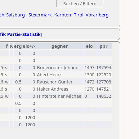
ch
Salzburg
Steiermark
Kärnten
Tirol
Vorarlberg
fik Partie-Statistik
)
f
K
erg
elo+/-
gegner
elo
pnr
0
0
0
0
25
s
0
0
Bogenreiter Johann
1497
137594
25
s
0
0
Aberl Heinz
1390
122520
26
w
0,5
0
Rauscher Günter
1472
127708
26
s
0
0
Haker Andreas
1270
147521
26
w
0
0
Hintersteiner Michael
0
148632
0,5
0
0
0
0
1200
0
1200