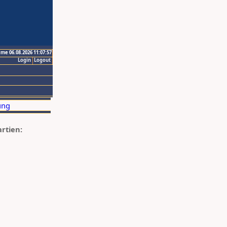
ime 06.08.2026 11:07:57
Login
Logout
artien: