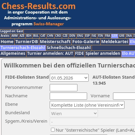
Logged on: Gast
Arabic
ARM
AZE
BIH
BUL
CAT
CHN
CRO
CZE
DEN
ENG
ESP
FAI
FIN
FRA
GER
GRE
INA
I
Home
TurnierDB
Meisterschaft
Foto-Galerie
Meldekartei
El
Turnierschach-Elozahl
Schnellschach-Elozahl
Allgemeines
Turnier anmelden: AUT
FIDE
Spieler anmelden
Elo AU
Willkommen bei den offiziellen Turnierscha
FIDE-Elolisten Stand
AUT-Elolisten Stand
13.945
Personennummer
Nachname
Vorname
Ebene
Bundesland
Spgem./Kreis/Verein
Nur "österreichische" Spieler (Land=A