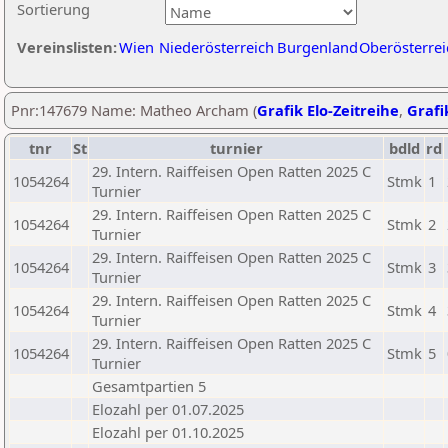
Sortierung
Vereinslisten:
Wien
Niederösterreich
Burgenland
Oberösterrei
Pnr:147679 Name: Matheo Archam (
Grafik Elo-Zeitreihe
,
Grafi
tnr
St
turnier
bdld
rd
29. Intern. Raiffeisen Open Ratten 2025 C
1054264
Stmk
1
Turnier
29. Intern. Raiffeisen Open Ratten 2025 C
1054264
Stmk
2
Turnier
29. Intern. Raiffeisen Open Ratten 2025 C
1054264
Stmk
3
Turnier
29. Intern. Raiffeisen Open Ratten 2025 C
1054264
Stmk
4
Turnier
29. Intern. Raiffeisen Open Ratten 2025 C
1054264
Stmk
5
Turnier
Gesamtpartien 5
Elozahl per 01.07.2025
Elozahl per 01.10.2025