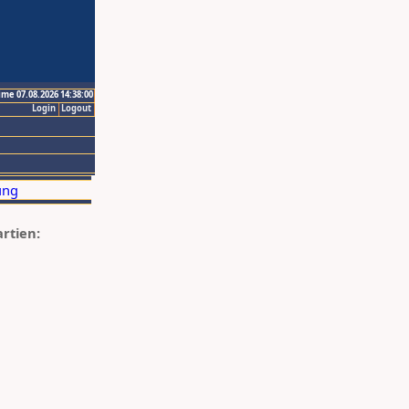
ime 07.08.2026 14:38:00
Login
Logout
artien: