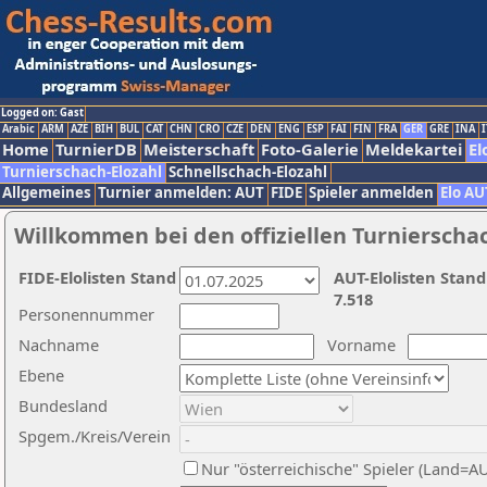
Logged on: Gast
Arabic
ARM
AZE
BIH
BUL
CAT
CHN
CRO
CZE
DEN
ENG
ESP
FAI
FIN
FRA
GER
GRE
INA
I
Home
TurnierDB
Meisterschaft
Foto-Galerie
Meldekartei
El
Turnierschach-Elozahl
Schnellschach-Elozahl
Allgemeines
Turnier anmelden: AUT
FIDE
Spieler anmelden
Elo AU
Willkommen bei den offiziellen Turnierscha
FIDE-Elolisten Stand
AUT-Elolisten Stand
7.518
Personennummer
Nachname
Vorname
Ebene
Bundesland
Spgem./Kreis/Verein
Nur "österreichische" Spieler (Land=A