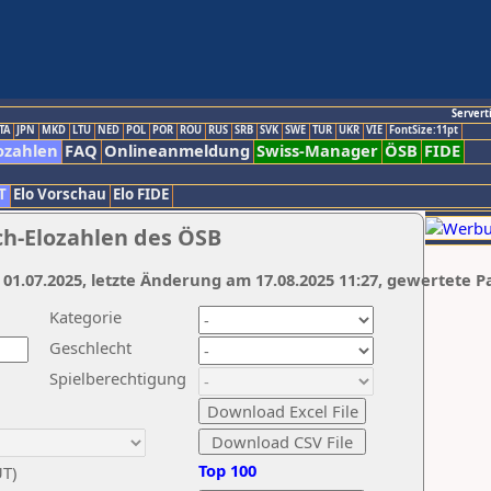
Servert
TA
JPN
MKD
LTU
NED
POL
POR
ROU
RUS
SRB
SVK
SWE
TUR
UKR
VIE
FontSize:11pt
ozahlen
FAQ
Onlineanmeldung
Swiss-Manager
ÖSB
FIDE
T
Elo Vorschau
Elo FIDE
ch-Elozahlen des ÖSB
 01.07.2025, letzte Änderung am 17.08.2025 11:27, gewertete P
Kategorie
Geschlecht
Spielberechtigung
Top 100
UT)