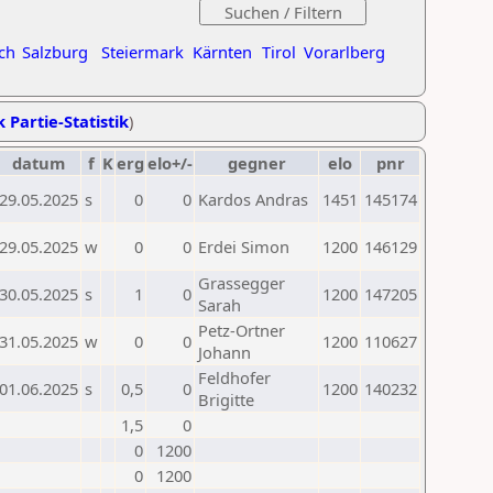
ch
Salzburg
Steiermark
Kärnten
Tirol
Vorarlberg
k Partie-Statistik
)
datum
f
K
erg
elo+/-
gegner
elo
pnr
29.05.2025
s
0
0
Kardos Andras
1451
145174
29.05.2025
w
0
0
Erdei Simon
1200
146129
Grassegger
30.05.2025
s
1
0
1200
147205
Sarah
Petz-Ortner
31.05.2025
w
0
0
1200
110627
Johann
Feldhofer
01.06.2025
s
0,5
0
1200
140232
Brigitte
1,5
0
0
1200
0
1200