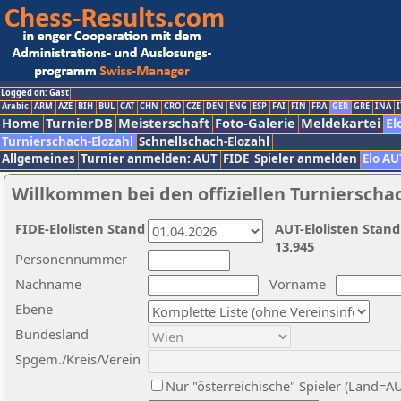
Logged on: Gast
Arabic
ARM
AZE
BIH
BUL
CAT
CHN
CRO
CZE
DEN
ENG
ESP
FAI
FIN
FRA
GER
GRE
INA
I
Home
TurnierDB
Meisterschaft
Foto-Galerie
Meldekartei
El
Turnierschach-Elozahl
Schnellschach-Elozahl
Allgemeines
Turnier anmelden: AUT
FIDE
Spieler anmelden
Elo AU
Willkommen bei den offiziellen Turnierscha
FIDE-Elolisten Stand
AUT-Elolisten Stand
13.945
Personennummer
Nachname
Vorname
Ebene
Bundesland
Spgem./Kreis/Verein
Nur "österreichische" Spieler (Land=A