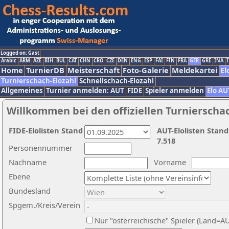
Logged on: Gast
Arabic
ARM
AZE
BIH
BUL
CAT
CHN
CRO
CZE
DEN
ENG
ESP
FAI
FIN
FRA
GER
GRE
INA
I
Home
TurnierDB
Meisterschaft
Foto-Galerie
Meldekartei
El
Turnierschach-Elozahl
Schnellschach-Elozahl
Allgemeines
Turnier anmelden: AUT
FIDE
Spieler anmelden
Elo AU
Willkommen bei den offiziellen Turnierscha
FIDE-Elolisten Stand
AUT-Elolisten Stand
7.518
Personennummer
Nachname
Vorname
Ebene
Bundesland
Spgem./Kreis/Verein
Nur "österreichische" Spieler (Land=A