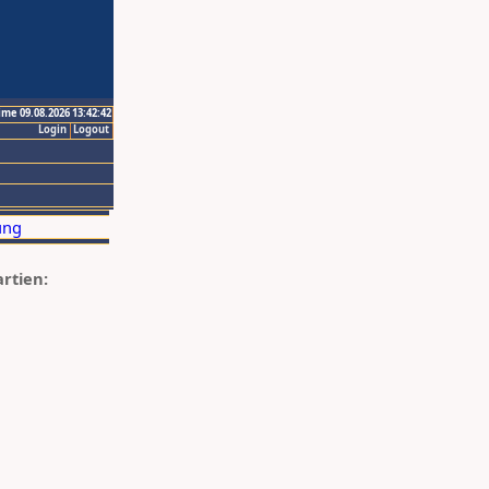
ime 09.08.2026 13:42:42
Login
Logout
artien: