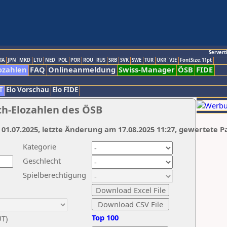
Servert
TA
JPN
MKD
LTU
NED
POL
POR
ROU
RUS
SRB
SVK
SWE
TUR
UKR
VIE
FontSize:11pt
ozahlen
FAQ
Onlineanmeldung
Swiss-Manager
ÖSB
FIDE
T
Elo Vorschau
Elo FIDE
ch-Elozahlen des ÖSB
 01.07.2025, letzte Änderung am 17.08.2025 11:27, gewertete P
Kategorie
Geschlecht
Spielberechtigung
Top 100
UT)