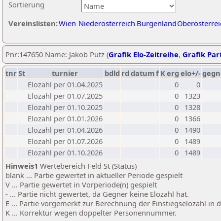
Sortierung
Vereinslisten:
Wien
Niederösterreich
Burgenland
Oberösterrei
Pnr:147650 Name: Jakob Putz (
Grafik Elo-Zeitreihe
,
Grafik Part
tnr
St
turnier
bdld
rd
datum
f
K
erg
elo+/-
gegn
Elozahl per 01.04.2025
0
0
Elozahl per 01.07.2025
0
1323
Elozahl per 01.10.2025
0
1328
Elozahl per 01.01.2026
0
1366
Elozahl per 01.04.2026
0
1490
Elozahl per 01.07.2026
0
1489
Elozahl per 01.10.2026
0
1489
Hinweis1
Wertebereich Feld St (Status)
blank ... Partie gewertet in aktueller Periode gespielt
V ... Partie gewertet in Vorperiode(n) gespielt
- ... Partie nicht gewertet, da Gegner keine Elozahl hat.
E ... Partie vorgemerkt zur Berechnung der Einstiegselozahl in
K ... Korrektur wegen doppelter Personennummer.