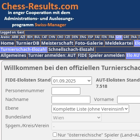
Logged on: Gast
Arabic
ARM
AZE
BIH
BUL
CAT
CHN
CRO
CZE
DEN
ENG
ESP
FAI
FIN
FRA
GER
GRE
INA
I
Home
TurnierDB
Meisterschaft
Foto-Galerie
Meldekartei
El
Turnierschach-Elozahl
Schnellschach-Elozahl
Allgemeines
Turnier anmelden: AUT
FIDE
Spieler anmelden
Elo AU
Willkommen bei den offiziellen Turnierscha
FIDE-Elolisten Stand
AUT-Elolisten Stand
7.518
Personennummer
Nachname
Vorname
Ebene
Bundesland
Spgem./Kreis/Verein
Nur "österreichische" Spieler (Land=A