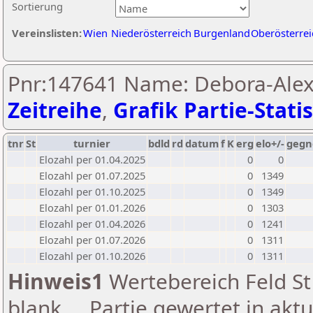
Sortierung
Vereinslisten:
Wien
Niederösterreich
Burgenland
Oberösterrei
Pnr:147641 Name: Debora-Alexa
Zeitreihe
,
Grafik Partie-Statis
tnr
St
turnier
bdld
rd
datum
f
K
erg
elo+/-
gegn
Elozahl per 01.04.2025
0
0
Elozahl per 01.07.2025
0
1349
Elozahl per 01.10.2025
0
1349
Elozahl per 01.01.2026
0
1303
Elozahl per 01.04.2026
0
1241
Elozahl per 01.07.2026
0
1311
Elozahl per 01.10.2026
0
1311
Hinweis1
Wertebereich Feld St 
blank ... Partie gewertet in akt