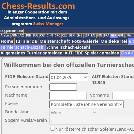
Logged on: Gast
Arabic
ARM
AZE
BIH
BUL
CAT
CHN
CRO
CZE
DEN
ENG
ESP
FAI
FIN
FRA
GER
GRE
INA
I
Home
TurnierDB
Meisterschaft
Foto-Galerie
Meldekartei
El
Turnierschach-Elozahl
Schnellschach-Elozahl
Allgemeines
Turnier anmelden: AUT
FIDE
Spieler anmelden
Elo AU
Willkommen bei den offiziellen Turnierscha
FIDE-Elolisten Stand
AUT-Elolisten Stand
13.945
Personennummer
Nachname
Vorname
Ebene
Bundesland
Spgem./Kreis/Verein
Nur "österreichische" Spieler (Land=A