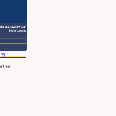
ime 08.08.2026 09:10:51
Login
Logout
artien: