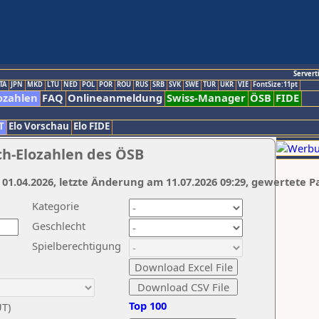
Servert
TA
JPN
MKD
LTU
NED
POL
POR
ROU
RUS
SRB
SVK
SWE
TUR
UKR
VIE
FontSize:11pt
ozahlen
FAQ
Onlineanmeldung
Swiss-Manager
ÖSB
FIDE
T
Elo Vorschau
Elo FIDE
ch-Elozahlen des ÖSB
 01.04.2026, letzte Änderung am 11.07.2026 09:29, gewertete P
Kategorie
Geschlecht
Spielberechtigung
Top 100
UT)