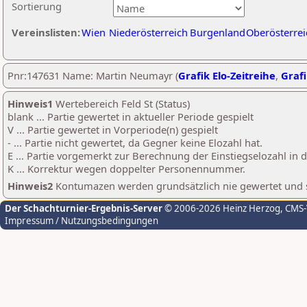
Sortierung
Vereinslisten:
Wien
Niederösterreich
Burgenland
Oberösterrei
Pnr:147631 Name: Martin Neumayr (
Grafik Elo-Zeitreihe
,
Grafi
Hinweis1
Wertebereich Feld St (Status)
blank ... Partie gewertet in aktueller Periode gespielt
V ... Partie gewertet in Vorperiode(n) gespielt
- ... Partie nicht gewertet, da Gegner keine Elozahl hat.
E ... Partie vorgemerkt zur Berechnung der Einstiegselozahl in
K ... Korrektur wegen doppelter Personennummer.
Hinweis2
Kontumazen werden grundsätzlich nie gewertet und sin
Der Schachturnier-Ergebnis-Server
© 2006-2026 Heinz Herzog
, CMS
Impressum / Nutzungsbedingungen