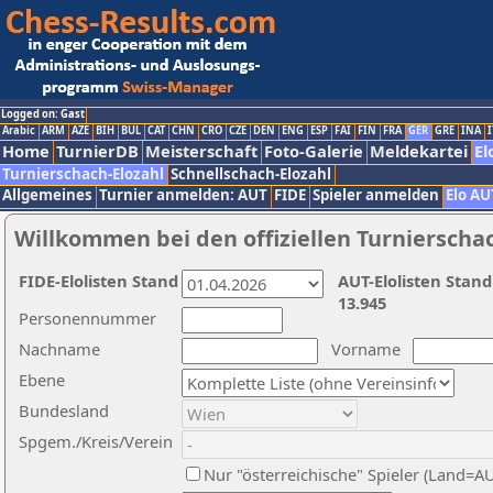
Logged on: Gast
Arabic
ARM
AZE
BIH
BUL
CAT
CHN
CRO
CZE
DEN
ENG
ESP
FAI
FIN
FRA
GER
GRE
INA
I
Home
TurnierDB
Meisterschaft
Foto-Galerie
Meldekartei
El
Turnierschach-Elozahl
Schnellschach-Elozahl
Allgemeines
Turnier anmelden: AUT
FIDE
Spieler anmelden
Elo AU
Willkommen bei den offiziellen Turnierscha
FIDE-Elolisten Stand
AUT-Elolisten Stand
13.945
Personennummer
Nachname
Vorname
Ebene
Bundesland
Spgem./Kreis/Verein
Nur "österreichische" Spieler (Land=A