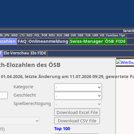
Servert
TA
JPN
MKD
LTU
NED
POL
POR
ROU
RUS
SRB
SVK
SWE
TUR
UKR
VIE
FontSize:11pt
ozahlen
FAQ
Onlineanmeldung
Swiss-Manager
ÖSB
FIDE
T
Elo Vorschau
Elo FIDE
ch-Elozahlen des ÖSB
 01.04.2026, letzte Änderung am 11.07.2026 09:29, gewertete P
Kategorie
Geschlecht
Spielberechtigung
Top 100
UT)