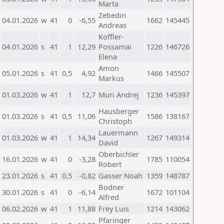
Marta
Zebedin
04.01.2026
w
41
0
-6,55
1662
145445
Andreas
Koffler-
04.01.2026
s
41
1
12,29
Possamai
1226
146726
Elena
Amon
05.01.2026
s
41
0,5
4,92
1466
145507
Markus
01.03.2026
w
41
1
12,7
Muri Andrej
1236
145397
Hausberger
01.03.2026
s
41
0,5
11,06
1586
138167
Christoph
Lauermann
01.03.2026
w
41
1
14,34
1267
149314
David
Oberbichler
16.01.2026
w
41
0
-3,28
1785
110054
Robert
23.01.2026
s
41
0,5
-0,82
Gasser Noah
1359
148787
Bodner
30.01.2026
s
41
0
-6,14
1672
101104
Alfred
06.02.2026
w
41
1
11,88
Frey Luis
1214
143062
Pfaringer