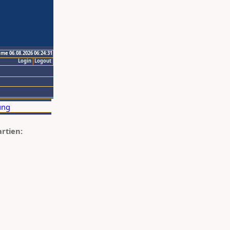
ime 06.08.2026 06:24:31
Login
Logout
artien: