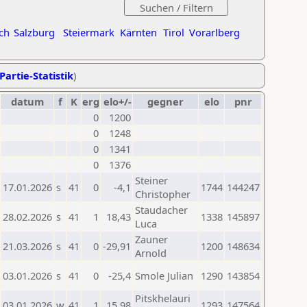
ch
Salzburg
Steiermark
Kärnten
Tirol
Vorarlberg
Partie-Statistik
)
datum
f
K
erg
elo+/-
gegner
elo
pnr
0
1200
0
1248
0
1341
0
1376
Steiner
17.01.2026
s
41
0
-4,1
1744
144247
Christopher
Staudacher
28.02.2026
s
41
1
18,43
1338
145897
Luca
Zauner
21.03.2026
s
41
0
-29,91
1200
148634
Arnold
03.01.2026
s
41
0
-25,4
Smole Julian
1290
143854
Pitskhelauri
03.01.2026
w
41
1
15,98
1293
147564