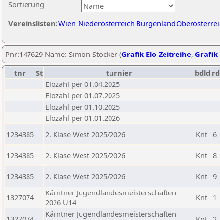
Sortierung
Vereinslisten:
Wien
Niederösterreich
Burgenland
Oberösterrei
Pnr:147629 Name: Simon Stocker (
Grafik Elo-Zeitreihe
,
Grafik 
tnr
St
turnier
bdld
rd
Elozahl per 01.04.2025
Elozahl per 01.07.2025
Elozahl per 01.10.2025
Elozahl per 01.01.2026
1234385
2. Klase West 2025/2026
Knt
6
1234385
2. Klase West 2025/2026
Knt
8
1234385
2. Klase West 2025/2026
Knt
9
Kärntner Jugendlandesmeisterschaften
1327074
Knt
1
2026 U14
Kärntner Jugendlandesmeisterschaften
1327074
Knt
2