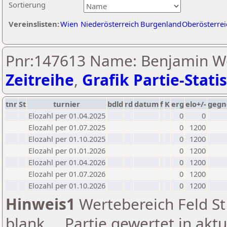
Sortierung
Vereinslisten:
Wien
Niederösterreich
Burgenland
Oberösterrei
Pnr:147613 Name: Benjamin Wo
Zeitreihe
,
Grafik Partie-Statis
tnr
St
turnier
bdld
rd
datum
f
K
erg
elo+/-
gegn
Elozahl per 01.04.2025
0
0
Elozahl per 01.07.2025
0
1200
Elozahl per 01.10.2025
0
1200
Elozahl per 01.01.2026
0
1200
Elozahl per 01.04.2026
0
1200
Elozahl per 01.07.2026
0
1200
Elozahl per 01.10.2026
0
1200
Hinweis1
Wertebereich Feld St 
blank ... Partie gewertet in akt