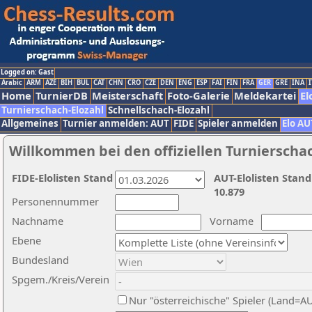
Logged on: Gast
Arabic
ARM
AZE
BIH
BUL
CAT
CHN
CRO
CZE
DEN
ENG
ESP
FAI
FIN
FRA
GER
GRE
INA
I
Home
TurnierDB
Meisterschaft
Foto-Galerie
Meldekartei
El
Turnierschach-Elozahl
Schnellschach-Elozahl
Allgemeines
Turnier anmelden: AUT
FIDE
Spieler anmelden
Elo AU
Willkommen bei den offiziellen Turnierscha
FIDE-Elolisten Stand
AUT-Elolisten Stand
10.879
Personennummer
Nachname
Vorname
Ebene
Bundesland
Spgem./Kreis/Verein
Nur "österreichische" Spieler (Land=A