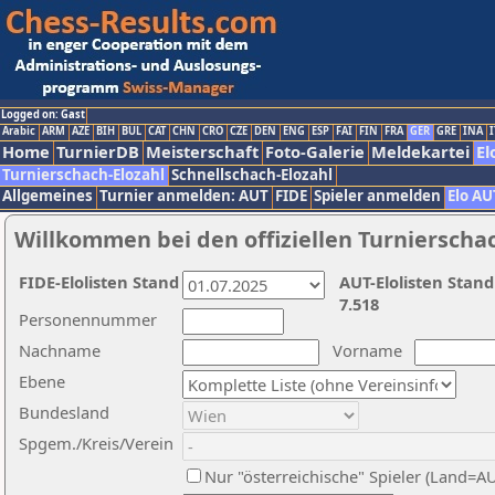
Logged on: Gast
Arabic
ARM
AZE
BIH
BUL
CAT
CHN
CRO
CZE
DEN
ENG
ESP
FAI
FIN
FRA
GER
GRE
INA
I
Home
TurnierDB
Meisterschaft
Foto-Galerie
Meldekartei
El
Turnierschach-Elozahl
Schnellschach-Elozahl
Allgemeines
Turnier anmelden: AUT
FIDE
Spieler anmelden
Elo AU
Willkommen bei den offiziellen Turnierscha
FIDE-Elolisten Stand
AUT-Elolisten Stand
7.518
Personennummer
Nachname
Vorname
Ebene
Bundesland
Spgem./Kreis/Verein
Nur "österreichische" Spieler (Land=A