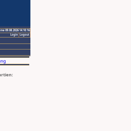
ime 09.08.2026 14:10:16
Login
Logout
artien: