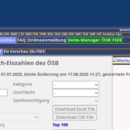
Servert
TA
JPN
MKD
LTU
NED
POL
POR
ROU
RUS
SRB
SVK
SWE
TUR
UKR
VIE
FontSize:11pt
ozahlen
FAQ
Onlineanmeldung
Swiss-Manager
ÖSB
FIDE
T
Elo Vorschau
Elo FIDE
ch-Elozahlen des ÖSB
 01.07.2025, letzte Änderung am 17.08.2025 11:27, gewertete P
Kategorie
Geschlecht
Spielberechtigung
Top 100
UT)