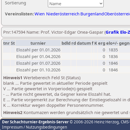
Sortierung
Vereinslisten:
Wien
Niederösterreich
Burgenland
Oberösterrei
Pnr:147594 Name: Prof. Victor-Edgar Onea-Gaspar (
Grafik Elo-
tnr
St
turnier
bdld
rd
datum
f
K
erg
elo+/-
gegn
Elozahl per 01.01.2026
0
1835
Elozahl per 01.04.2026
0
1836
Elozahl per 01.07.2026
0
1846
Elozahl per 01.10.2026
0
1846
Hinweis1
Wertebereich Feld St (Status)
blank ... Partie gewertet in aktueller Periode gespielt
V ... Partie gewertet in Vorperiode(n) gespielt
- ... Partie nicht gewertet, da Gegner keine Elozahl hat.
E ... Partie vorgemerkt zur Berechnung der Einstiegselozahl in
K ... Korrektur wegen doppelter Personennummer.
Hinweis2
Kontumazen werden grundsätzlich nie gewertet und sin
Der Schachturnier-Ergebnis-Server
© 2006-2026 Heinz Herzog
, CMS
Impressum / Nutzungsbedingungen