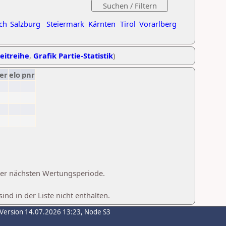
ch
Salzburg
Steiermark
Kärnten
Tirol
Vorarlberg
Zeitreihe
,
Grafik Partie-Statistik
)
er
elo
pnr
 der nächsten Wertungsperiode.
d in der Liste nicht enthalten.
-Version 14.07.2026 13:23, Node S3